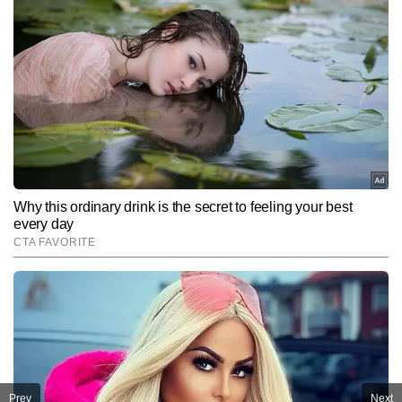
Prev
Next