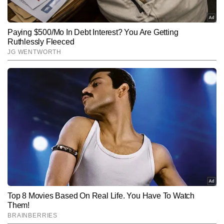
और लेटेस्ट टेक्नोलॉजी का लाभ मिलता है।
Hindi News
Business
End of Article
आलोक कुमार
AUTHOR
आलोक कुमार टाइम्स नाउ नवभारत डिजिटल में एसोसिएट एडिटर के पद पर कार्यरत 
हैं। इलेक्ट्रॉनिक, डिजिटल और प्रिंट मीडिया में 17 वर्षों से अधिक का व्यापक 
अनुभव रखने वाले आलोक ने अपने पत्रकारिता करियर में कई प्रमुख कॉर्पोरेट 
और पढ़ें
इवेंट्स और चर्चित स्टोरीज कवर की हैं। वह बिजनेस, बैंकिंग, शेयर मार्केट और 
पर्सनल फाइनेंस पर गहरी समझ रखते हैं और जटिल वित्तीय जानकारियों को सरल, 
स्पष्ट और पाठक-केंद्रित तरीके से प्रस्तुत करने में माहिर हैं। अब तक आलोक ने 
Follow Us:
लगभग 18,000 स्टोरीज लिखी हैं। उनकी लेखन शैली भरोसेमंद, विश्लेषणात्मक 
और व्यावहारिक जानकारी देने वाली होती है।
Subscribe to our daily Newsletter!
SUBMIT