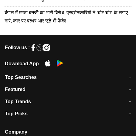
बंगाल में ममता बनर्जी का भारी विरोध, प्रदर्शनकारियों ने 'चोर-चोर' के लगाए
नारे; कार पर पत्थर और जूते भी फेंके!
Follow us :
Download App
Top Searches
मुंबई में लगे 'जेन जी' के पोस्टर, लिखा- 'मैं
मानसून में वायरल इंफ्केशन से बचाव करेंगी ये
Featured
विद्यार्थियों के साथ हूं
होममेड़ ड्रिंक
10 अगस्त को विधानसभा का घेराव करेंगे
Pune News: प्राइवेट स्कूल में दर्दनाक
Top Trends
छात्र
हादसा
RBI का नया नियम: अब बैंकों को अपनी सभी
जम्मू-श्रीनगर नेशनल हाईवे पर आज वाहनों
Top Picks
शाखाओं में जमा पर देना होगा एकसमान ब्याज
की आवाजाही पूरी तरह ठप
अगले 14 घंटे दिल्ली-यूपी समेत इन राज्यों में
सोशल मीडिया पर वायरल हुई आईआईटी बॉम्बे
बारिश की चेतावनी
के स्टूडेंट की मार्कशीट
Company