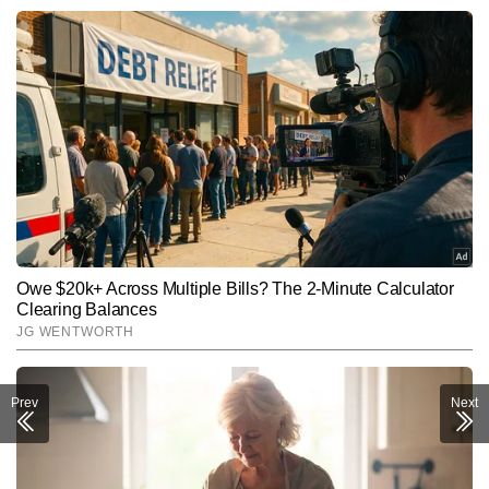
Prev
Next