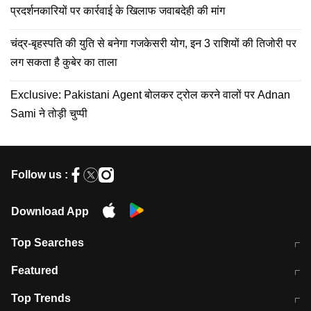
प्रदर्शनकारियों पर कार्रवाई के खिलाफ जवाबदेही की मांग
चंद्र-बृहस्पति की युति से बनेगा गजकेसरी योग, इन 3 राशियों की तिजोरी पर
लग सकता है कुबेर का ताला
Exclusive: Pakistani Agent बोलकर ट्रोल करने वालों पर Adnan
Sami ने तोड़ी चुप्पी
Follow us :
Download App
Top Searches
मुंबई में लगे 'जेन जी' के पोस्टर, लिखा- 'मैं
मानसून में वायरल इंफ्केशन से बचाव करेंगी ये
Featured
विद्यार्थियों के साथ हूं
होममेड़ ड्रिंक
10 अगस्त को विधानसभा का घेराव करेंगे
Pune News: प्राइवेट स्कूल में दर्दनाक
Top Trends
छात्र
हादसा