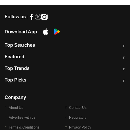
Follow us :
Download App
Top Searches
मुंबई में लगे 'जेन जी' के पोस्टर, लिखा- 'मैं
मानसून में वायरल इंफ्केशन से बचाव करेंगी ये
Featured
विद्यार्थियों के साथ हूं
होममेड़ ड्रिंक
10 अगस्त को विधानसभा का घेराव करेंगे
Pune News: प्राइवेट स्कूल में दर्दनाक
Top Trends
छात्र
हादसा
RBI का नया नियम: अब बैंकों को अपनी सभी
जम्मू-श्रीनगर नेशनल हाईवे पर आज वाहनों
Top Picks
शाखाओं में जमा पर देना होगा एकसमान ब्याज
की आवाजाही पूरी तरह ठप
अगले 14 घंटे दिल्ली-यूपी समेत इन राज्यों में
सोशल मीडिया पर वायरल हुई आईआईटी बॉम्बे
बारिश की चेतावनी
के स्टूडेंट की मार्कशीट
Company
About Us
Contact Us
Advertise with us
Regulatory
Terms & Conditions
Privacy Policy