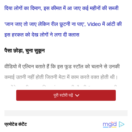
दिया लोगों का दिमाग, इस कीमत में आ जाए कई महीनों की सब्जी
'जान जाए तो जाए लेकिन रील छूटनी ना पाए', Video में आंटी की
इस हरकत को देख लोगों ने लगा दी क्लास
पैसा छोड़ा, चुना सुकून
वीडियो में एल्विन बताते हैं कि इस फूड स्टॉल को चलाने से उनकी
कमाई उतनी नहीं होती जितनी मेटा में काम करते वक्त होती थी।
उन्होंने यह भी बताया कि वहां पर उनकी सैलरी 3 गुना ज्यादा थी।
पूरी स्टोरी पढ़ें
मगर उन्हें यह काम करके बहुत खुशी होती है इसलिए वे पैसों के सामने
खुशी को ज्यादा महत्व देते हैं। अब वे रोज लोगों के लिए नूडल्स बनाते
हैं और अपने काम से संतुष्ट हैं।
लोगों को दी यह सलाह
उन्होंने यह भी कहा कि जिंदगी में कभी-कभी ब्रेक लेना जरूरी होता
डिस्क्लेमर: इस खबर में दी गई जानकारी सोशल मीडिया पोस्ट पर
है। अगर कोई काम आपको खुश नहीं कर रहा, तो कुछ नया करने की
आधारित है। टाइम्स नाउ नवभारत किसी भी प्रकार के दावे की पुष्टि