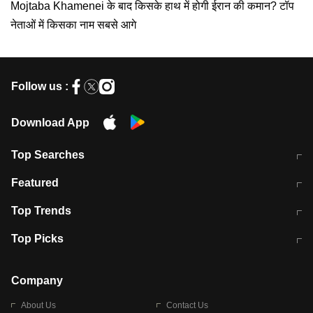
Mojtaba Khamenei के बाद किसके हाथ में होगी ईरान की कमान? टॉप
नेताओं में किसका नाम सबसे आगे
Follow us :
Download App
Top Searches
मुंबई में लगे 'जेन जी' के पोस्टर, लिखा- 'मैं
मानसून में वायरल इंफ्केशन से बचाव करेंगी ये
Featured
विद्यार्थियों के साथ हूं
होममेड़ ड्रिंक
10 अगस्त को विधानसभा का घेराव करेंगे
Pune News: प्राइवेट स्कूल में दर्दनाक
Top Trends
छात्र
हादसा
RBI का नया नियम: अब बैंकों को अपनी सभी
जम्मू-श्रीनगर नेशनल हाईवे पर आज वाहनों
Top Picks
शाखाओं में जमा पर देना होगा एकसमान ब्याज
की आवाजाही पूरी तरह ठप
अगले 14 घंटे दिल्ली-यूपी समेत इन राज्यों में
सोशल मीडिया पर वायरल हुई आईआईटी बॉम्बे
बारिश की चेतावनी
के स्टूडेंट की मार्कशीट
Company
About Us
Contact Us