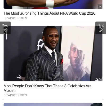
Prev
Next