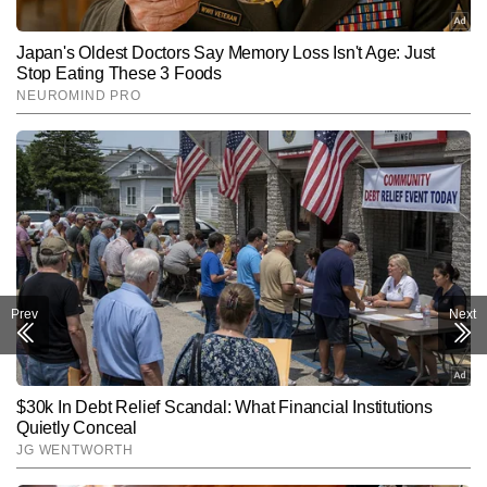
Prev
Next