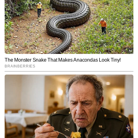
लाइफस्टाइल राइटर हैं। यात्राओं के प्रति उनका गहरा जुनून और नई जगहों को 
समझने–परखने की क्षमता उनकी लेखन शैली को बेहद जीवंत और पाठकों से जोड़ने 
और पढ़ें
वाली बनाती है। वे ऑफबीट डेस्टिनेशन, लोकल कल्चर, हेरिटेज साइट्स, रोड 
ट्रिप्स, फूड जर्नी और बजट ट्रैवल जैसे विषयों पर मजबूत पकड़ रखते हैं। प्रभात 
की स्टोरीज़ सिर्फ जानकारी नहीं देतीं, बल्कि यात्रा के माहौल, भाव और अनुभव को 
Follow Us:
भी महसूस कराती हैं। अब तक 7,000 से अधिक कंटेंट लिख चुके प्रभात अपनी 
सहज भाषा, प्रामाणिक जानकारी और अनुभव-आधारित दृष्टिकोण के लिए जाने जाते 
हैं।
Subscribe to our daily Newsletter!
SUBMIT