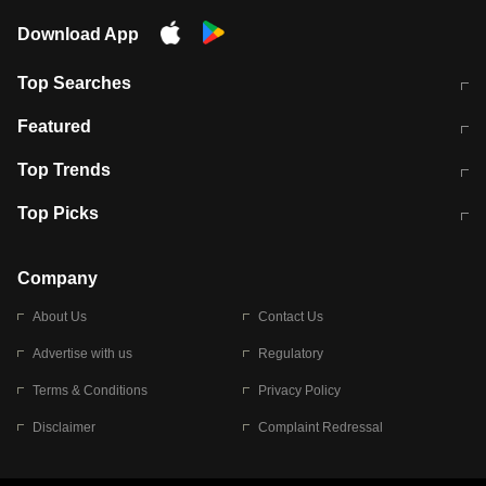
Download App
Top Searches
मुंबई में लगे 'जेन जी' के पोस्टर, लिखा- 'मैं
मानसून में वायरल इंफ्केशन से बचाव करेंगी ये
Featured
विद्यार्थियों के साथ हूं
होममेड़ ड्रिंक
10 अगस्त को विधानसभा का घेराव करेंगे
Pune News: प्राइवेट स्कूल में दर्दनाक
Top Trends
छात्र
हादसा
RBI का नया नियम: अब बैंकों को अपनी सभी
जम्मू-श्रीनगर नेशनल हाईवे पर आज वाहनों
Top Picks
शाखाओं में जमा पर देना होगा एकसमान ब्याज
की आवाजाही पूरी तरह ठप
अगले 14 घंटे दिल्ली-यूपी समेत इन राज्यों में
सोशल मीडिया पर वायरल हुई आईआईटी बॉम्बे
बारिश की चेतावनी
के स्टूडेंट की मार्कशीट
Company
About Us
Contact Us
Advertise with us
Regulatory
Terms & Conditions
Privacy Policy
Disclaimer
Complaint Redressal