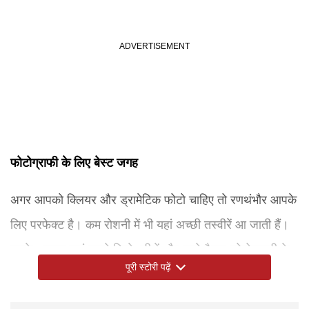
फोटोग्राफी के लिए बेस्ट जगह
अगर आपको क्लियर और ड्रामेटिक फोटो चाहिए तो रणथंभौर आपके
लिए परफेक्ट है। कम रोशनी में भी यहां अच्छी तस्वीरें आ जाती हैं।
इसके अलावा यहां पुराने किले, झीलें और खुले मैदान फोटोग्राफी के
पूरी स्टोरी पढ़ें
लिए शानदार माहौल प्रदान करते हैं। लेकिन अगर आपको रोमांच
पसंद हैं और आप जंगल का असली मूड कैमरे में कैद करना चाहते हैं