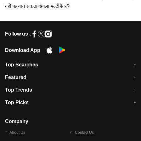
नहीं पहचान सकता अगला मल्टीबैगर?
Follow us :
Download App
Top Searches
मुंबई में लगे 'जेन जी' के पोस्टर, लिखा- 'मैं
मानसून में वायरल इंफ्केशन से बचाव करेंगी ये
Featured
विद्यार्थियों के साथ हूं
होममेड़ ड्रिंक
10 अगस्त को विधानसभा का घेराव करेंगे
Pune News: प्राइवेट स्कूल में दर्दनाक
Top Trends
छात्र
हादसा
RBI का नया नियम: अब बैंकों को अपनी सभी
जम्मू-श्रीनगर नेशनल हाईवे पर आज वाहनों
Top Picks
शाखाओं में जमा पर देना होगा एकसमान ब्याज
की आवाजाही पूरी तरह ठप
अगले 14 घंटे दिल्ली-यूपी समेत इन राज्यों में
सोशल मीडिया पर वायरल हुई आईआईटी बॉम्बे
बारिश की चेतावनी
के स्टूडेंट की मार्कशीट
Company
About Us
Contact Us