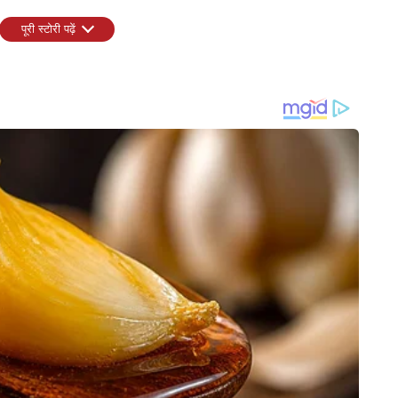
पूरी स्टोरी पढ़ें
किसी से छिपा नहीं है। फुटबॉल वर्ल्ड कप हो या विंबलडन, वह बड़े खेल आयोजनों
हौल होने के बावजूद लंदन पहुंचकर विंबलडन के पहले दिन रॉयल बॉक्स की शोभा
 है। मां सैंड्रा के साथ उनकी तस्वीरें सोशल मीडिया पर तेजी से वायरल हो रही
INDIA
CITIES
25 वर्षीय तेज गेंदबाज ने अचानक
'LGBTQIA समाज का हिस्सा, लेकिन शादी
'PM-CM
्ट्रीय क्रिकेट से संन्यास का
की संस्था से छेड़छाड़ नहीं', RSS प्रमुख
अन्ना 
मोहन भागवत का बड़ा बयान
तक, सि