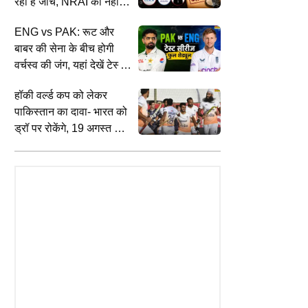
रहा है जांच, NRAI को नहीं है
कानों कान खबर
ENG vs PAK: रूट और
बाबर की सेना के बीच होगी
वर्चस्व की जंग, यहां देखें टेस्ट
सीरीज का शेड्यूल
हॉकी वर्ल्ड कप को लेकर
पाकिस्तान का दावा- भारत को
ड्रॉ पर रोकेंगे, 19 अगस्त को
मुकाबला
INDIA
W
'जब तक समाज में भेदभाव, तब तक जरूरी है
अ
 नहीं, शिक्षा मंत्री ही ठीक…',
आरक्षण', 'जेन जी' संग संवाद में बोले RSS
क
आंदोलन से लेकर Gen Z प्रोटेस्ट
चीफ मोहन भागवत
छ
सोदिया ने बताई 'AAP' की रणनीति