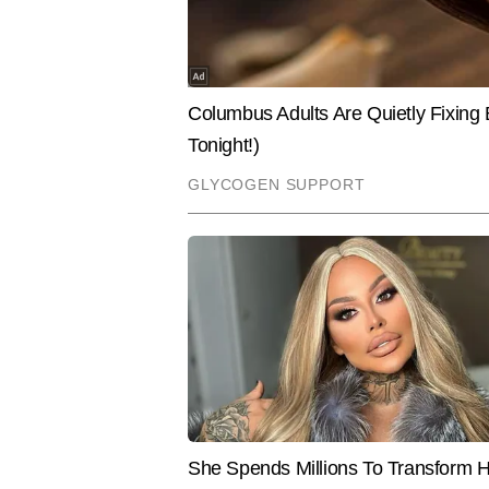
आदित्य साहू
AUTHOR
आदित्य साहू टाइम्स नाउ नवभारत डिजिटल म
के बाद वह पिछले 10 सालों से मीडिया म
आइडियाज को आकर्षक और एंगेजिंग तरीक
हेडलाइन बनाने की क्षमता उन्हें डिज
आदित्य का लक्ष्य हर खबर को यूनिक एं
Hindi News
Sports