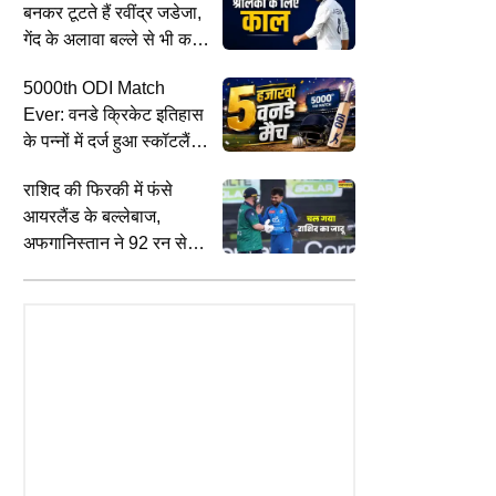
बनकर टूटते हैं रवींद्र जडेजा,
गेंद के अलावा बल्ले से भी करते
हैं कमाल
5000th ODI Match
Ever: वनडे क्रिकेट इतिहास
त
के पन्नों में दर्ज हुआ स्कॉटलैंड
और कनाडा का मुकाबला
राशिद की फिरकी में फंसे
आयरलैंड के बल्लेबाज,
अफगानिस्तान ने 92 रन से
जीत दर्ज कर सीरीज में बनाई
TAINMENT
EDUCATION
L
 Khan के घर की सुरक्षा में तैनात
KVS, NVS और EMRS Tier-II रिजल्ट
A
बढ़त
र्मी की मौत, मचा हड़कंप!!
कब जारी होगा, CBSE ने दिया बड़ा अपडेट
क
आ