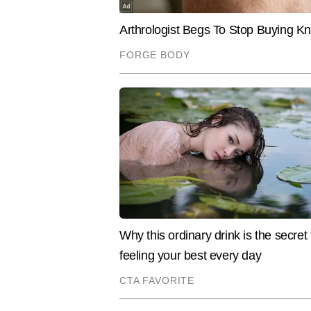
की शुरुआत प्रिंट मीडिया से करने के 
अमर उजाला (प्रिंट), ईटीवी भारत (हैद
क्रिकेट की कई बायलेटरल सीरीज, आईपी
बड़े राष्ट्रीय-अंतरराष्ट्रीय खेल आय
Hindi News
Sports
Cricket
खासियत है।