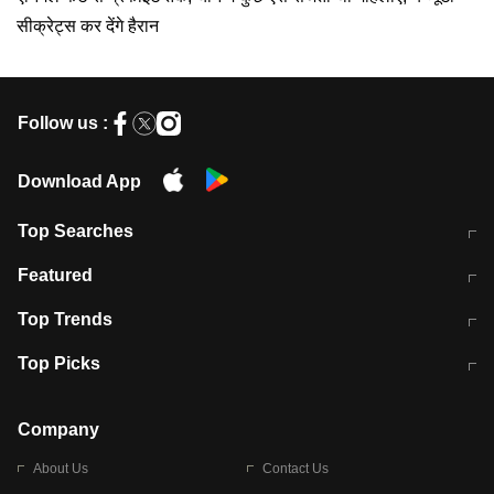
सीक्रेट्स कर देंगे हैरान
Follow us :
Download App
Top Searches
मुंबई में लगे 'जेन जी' के पोस्टर, लिखा- 'मैं
मानसून में वायरल इंफ्केशन से बचाव करेंगी ये
Featured
विद्यार्थियों के साथ हूं
होममेड़ ड्रिंक
10 अगस्त को विधानसभा का घेराव करेंगे
Pune News: प्राइवेट स्कूल में दर्दनाक
Top Trends
छात्र
हादसा
RBI का नया नियम: अब बैंकों को अपनी सभी
जम्मू-श्रीनगर नेशनल हाईवे पर आज वाहनों
Top Picks
शाखाओं में जमा पर देना होगा एकसमान ब्याज
की आवाजाही पूरी तरह ठप
अगले 14 घंटे दिल्ली-यूपी समेत इन राज्यों में
सोशल मीडिया पर वायरल हुई आईआईटी बॉम्बे
बारिश की चेतावनी
के स्टूडेंट की मार्कशीट
Company
About Us
Contact Us