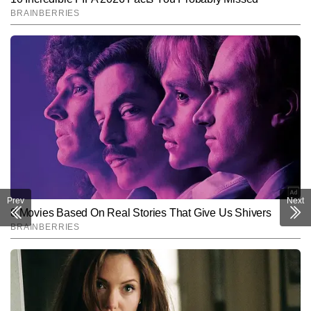
Prev
Next