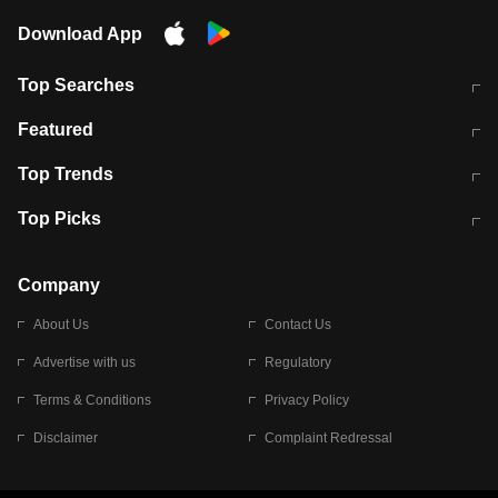
Download App
Top Searches
मुंबई में लगे 'जेन जी' के पोस्टर, लिखा- 'मैं
मानसून में वायरल इंफ्केशन से बचाव करेंगी ये
Featured
विद्यार्थियों के साथ हूं
होममेड़ ड्रिंक
10 अगस्त को विधानसभा का घेराव करेंगे
Pune News: प्राइवेट स्कूल में दर्दनाक
Top Trends
छात्र
हादसा
RBI का नया नियम: अब बैंकों को अपनी सभी
जम्मू-श्रीनगर नेशनल हाईवे पर आज वाहनों
Top Picks
शाखाओं में जमा पर देना होगा एकसमान ब्याज
की आवाजाही पूरी तरह ठप
अगले 14 घंटे दिल्ली-यूपी समेत इन राज्यों में
सोशल मीडिया पर वायरल हुई आईआईटी बॉम्बे
बारिश की चेतावनी
के स्टूडेंट की मार्कशीट
Company
About Us
Contact Us
Advertise with us
Regulatory
Terms & Conditions
Privacy Policy
Disclaimer
Complaint Redressal