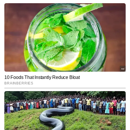
शिवम अवस्थी
AUTHOR
शिवम् अवस्थी टाइम्स नाउ नवभारत डिजिटल में स्पोर्ट्स डेस्क के इंचार्ज हैं। इनको 
खेल पत्रकारिता में तकरीबन 17 सालों का अनुभव है। इनको क्रिकेट, फुटबॉल 
और टेनिस में खास रुचि है। उन्हें खेलना भी पसंद है और वो देहरादून में फुटबॉल व 
और पढ़ें
क्रिकेट इंटर डिस्ट्रिक्ट चैंपियनशिप में विजेता टीम के कप्तान भी रहे। पत्रकारिता 
में कदम रखने के कुछ समय बाद कॉमनवेल्थ गेम्स 2010 का संपूर्ण फील्ड कवरेज 
किया और कई ब्रेकिंग न्यूज दी। कई चर्चित भारतीय एथलीटों के इंटरव्यू लिए हैं। 
Follow Us:
2011 वनडे क्रिकेट वर्ल्ड कप का ऑनफील्ड रहकर शहर-शहर घूमते हुए पूरा टीवी 
कवरेज किया। विश्व कप से पहले युवा विराट कोहली का इंटरव्यू किया। डिजिटल 
जैसे-जैसे आगे बढ़ा उन्हें ब्रेट ली, सुनील गावस्कर, राहुल द्रविड़, जैसे तमाम धुरंधरों 
Subscribe to our daily Newsletter!
के साक्षात्कार किए और 16 वर्षीय ऋषभ पंत का पहला डिजिटल इंटरव्यू किया जिसे 
इंग्लिश और हिंदी वेबसाइट पर काफी रीडरशिप मिली। उन्होंने स्पोर्ट्स मल्टी 
पॉडकास्ट भी किया। आईपीएल के 18 सीजन से ऑनफील्ड जुड़े रहे। अब तक 
SUBMIT
तकरीबन 6000 से ज्यादा एक्सक्लूसिव स्टोरीज लिख चुके हैं। साल 2025 में खेल 
जगत के तमाम बड़े रिकॉर्ड्स व आंकड़ों को ट्रैक किया है और उन पर आर्टिकल 
तैयार किए हैं।