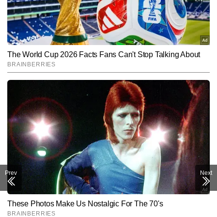
Prev
Next