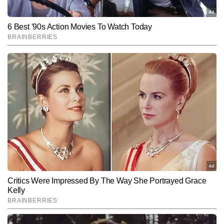
Hindi News
Sports
Cricket
End of Article
समीर कुमार ठाकुर
AUTHOR
समीर कुमार ठाकुर टाइम्स नाउ नवभारत डिजिटल की स्पोर्ट्स टीम के सदस्य हैं। 
करीब 10 वर्षों के पत्रकारिता अनुभव के साथ वे न केवल क्रिकेट, बल्कि हॉकी, 
फुटबॉल, बैडमिंटन और अन्य प्रमुख खेलों की गहरी समझ रखते हैं। खेलों की 
और पढ़ें
बारीकियों को पकड़ने, खिलाड़ियों के प्रदर्शन का विश्लेषण करने और मैच 
परिस्थितियों को सरल व रोचक अंदाज में समझाने की उनकी क्षमता उन्हें स्पोर्ट्स बीट 
का एक भरोसेमंद पत्रकार बनाती है। जर्नलिज़्म में डिप्लोमा कर चुके समीर ने टीवी 
Follow Us:
मीडिया में भी काम किया है, जिससे उन्हें लाइव न्यूज प्रेजेंटेशन, ब्रेकिंग अपडेट्स 
और विजुअल स्टोरीटेलिंग का अनुभव मिला। समीर अब तक 10,000 से अधिक 
आर्टिकल्स लिख चुके हैं, जिनमें कई एक्सक्लूसिव स्पोर्ट्स इंटरव्यू, ऑन-ग्राउंड 
Subscribe to our daily Newsletter!
रिपोर्टिंग और मैच व सीरीज आधारित विश्लेषण शामिल हैं।
SUBMIT