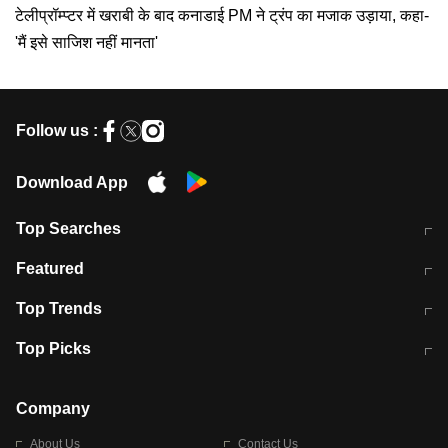
टेलीप्रॉम्प्टर में खराबी के बाद कनाडाई PM ने ट्रंप का मजाक उड़ाया, कहा-
'मैं इसे साजिश नहीं मानता'
Follow us :
Download App
Top Searches
भरत तिवारी कथित एनकाउंटर मामले में बड़ी
CEC के चुनाव में CJI की भूमिका क्यों नहीं?
Featured
कार्रवाई
स्पेन में प्रवासियों का सैलाब! मोरक्को से
ITR फाइलिंग डेडलाइन चूके तो होंगे हिट
Top Trends
हजारों की घुसपैठ
विकेट
RBI का नया नियम: अब बैंकों को अपनी सभी
जम्मू-श्रीनगर नेशनल हाईवे पर आज वाहनों
Top Picks
शाखाओं में जमा पर देना होगा एकसमान ब्याज
की आवाजाही पूरी तरह ठप
अगले 14 घंटे दिल्ली-यूपी समेत इन राज्यों में
सोशल मीडिया पर वायरल हुई आईआईटी बॉम्बे
बारिश की चेतावनी
के स्टूडेंट की मार्कशीट
Company
About Us
Contact Us