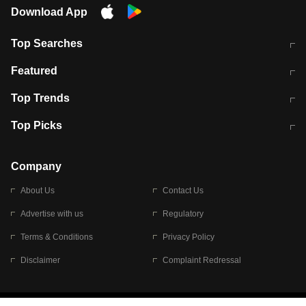
Download App
Top Searches
मुंबई में लगे 'जेन जी' के पोस्टर, लिखा- 'मैं
मानसून में वायरल इंफ्केशन से बचाव करेंगी ये
Featured
विद्यार्थियों के साथ हूं
होममेड़ ड्रिंक
10 अगस्त को विधानसभा का घेराव करेंगे
Pune News: प्राइवेट स्कूल में दर्दनाक
Top Trends
छात्र
हादसा
RBI का नया नियम: अब बैंकों को अपनी सभी
जम्मू-श्रीनगर नेशनल हाईवे पर आज वाहनों
Top Picks
शाखाओं में जमा पर देना होगा एकसमान ब्याज
की आवाजाही पूरी तरह ठप
अगले 14 घंटे दिल्ली-यूपी समेत इन राज्यों में
सोशल मीडिया पर वायरल हुई आईआईटी बॉम्बे
बारिश की चेतावनी
के स्टूडेंट की मार्कशीट
Company
About Us
Contact Us
Advertise with us
Regulatory
Terms & Conditions
Privacy Policy
Disclaimer
Complaint Redressal
© 2026 Bennett, Coleman & Company Limited