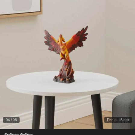
04
/
06
Photo
:
IStock