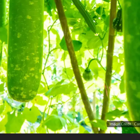
Image Credit
:
Ca