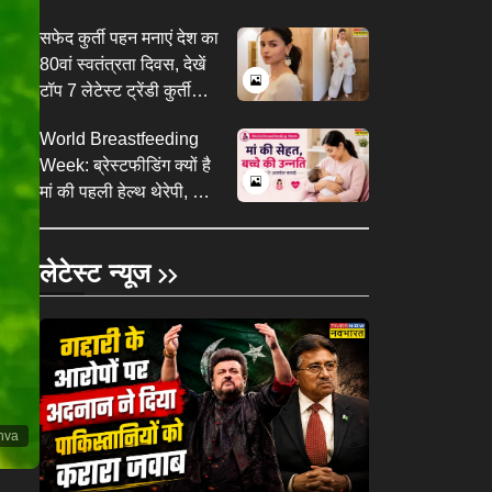
दुनियाभर में पहचान
​सफेद कुर्ती पहन मनाएं देश का
80वां स्वतंत्रता दिवस, देखें
टॉप 7 लेटेस्ट ट्रेंडी कुर्ती
सलवार डिजाइन<em>​
World Breastfeeding
</em>​
Week: ब्रेस्टफीडिंग क्यों है
मां की पहली हेल्थ थेरेपी, जानें
ब्रेस्टफीडिंग के 6 हेल्थ
बेनिफिट्स
लेटेस्ट न्यूज
nva