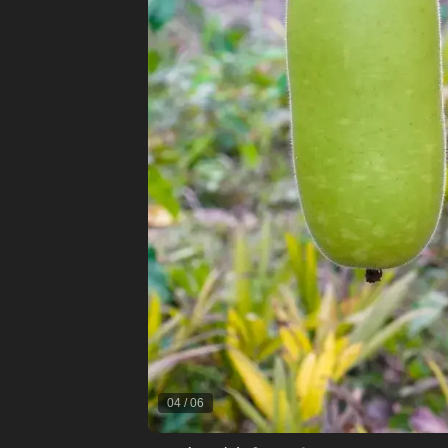
04
/
06