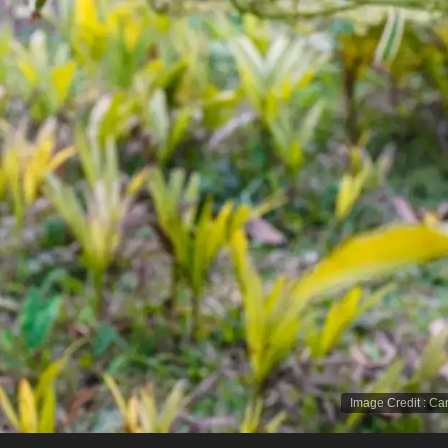
Image Credit
:
Ca