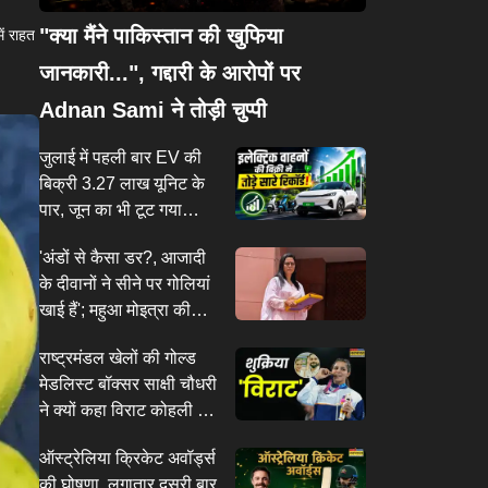
"क्या मैंने पाकिस्तान की खुफिया
ें राहत
जानकारी...", गद्दारी के आरोपों पर
Adnan Sami ने तोड़ी चुप्पी
जुलाई में पहली बार EV की
बिक्री 3.27 लाख यूनिट के
पार, जून का भी टूट गया
रिकॉर्ड
'अंडों से कैसा डर?, आजादी
के दीवानों ने सीने पर गोलियां
खाई हैं'; महुआ मोइत्रा की
याचिका पर सुप्रीम कोर्ट की
राष्ट्रमंडल खेलों की गोल्ड
दो टूक
मेडलिस्ट बॉक्सर साक्षी चौधरी
ने क्यों कहा विराट कोहली को
शुक्रिया? वीडियो हुआ वायरल
ऑस्ट्रेलिया क्रिकेट अवॉर्ड्स
की घोषणा, लगातार दूसरी बार