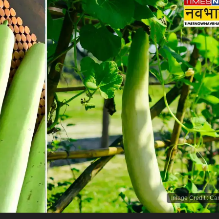
Image Credit
:
Ca