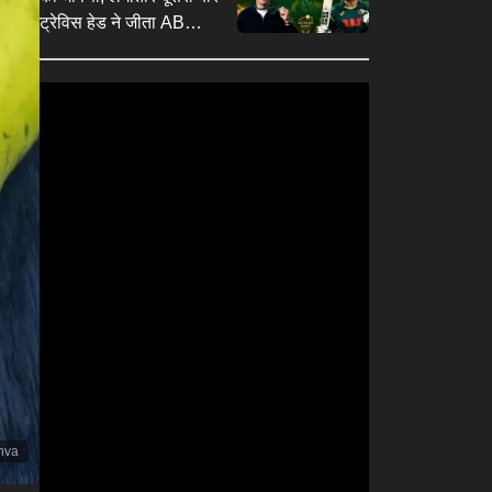
ट्रेविस हेड ने जीता AB
मेडल, देखें पूरी सूची
nva