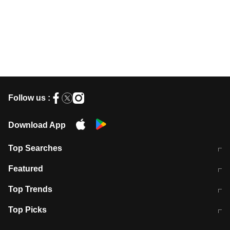
Follow us :
Download App
Top Searches
मुंबई में लगे 'जेन जी' के पोस्टर, लिखा- 'मैं
मानसून में वायरल इंफ्केशन से बचाव करेंगी ये
Featured
विद्यार्थियों के साथ हूं
होममेड़ ड्रिंक
10 अगस्त को विधानसभा का घेराव करेंगे
Pune News: प्राइवेट स्कूल में दर्दनाक
Top Trends
छात्र
हादसा
RBI का नया नियम: अब बैंकों को अपनी सभी
जम्मू-श्रीनगर नेशनल हाईवे पर आज वाहनों
Top Picks
शाखाओं में जमा पर देना होगा एकसमान ब्याज
की आवाजाही पूरी तरह ठप
अगले 14 घंटे दिल्ली-यूपी समेत इन राज्यों में
सोशल मीडिया पर वायरल हुई आईआईटी बॉम्बे