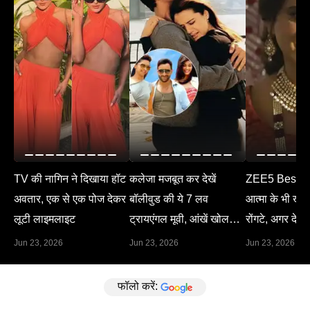
TV की नागिन ने दिखाया हॉट
कलेजा मजबूत कर देखें
ZEE5 Best M
अवतार, एक से एक पोज देकर
बॉलीवुड की ये 7 लव
आत्मा के भी खड़े 
लूटी लाइमलाइट
ट्रायएंगल मूवी, आंखें खोल
रोंगटे, अगर देख 
देगा हर सीन
Jun 23, 2026
Jun 23, 2026
Jun 23, 2026
फॉलो करें: