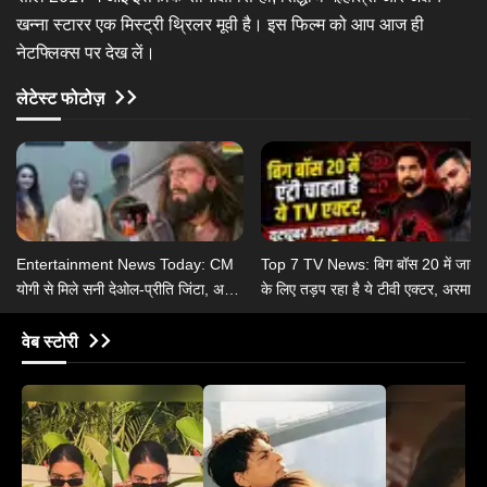
खन्ना स्टारर एक मिस्ट्री थ्रिलर मूवी है। इस फिल्म को आप आज ही
नेटफ्लिक्स पर देख लें।
लेटेस्ट फोटोज़
Entertainment News Today: CM
Top 7 TV News: बिग बॉस 20 में जाने
योगी से मिले सनी देओल-प्रीति जिंटा, असम
के लिए तड़प रहा है ये टीवी एक्टर, अरमान
बाढ़ पीड़ितों की भूमि-अनुपम ने की मदद
मलिक ने रचाई तीसरी शादी?
वेब स्टोरी