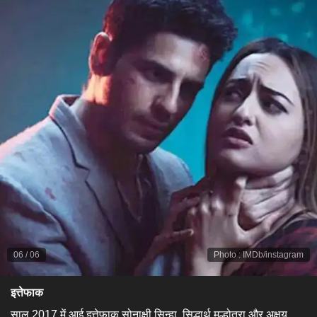
06
/
06
Photo
:
IMDb/instagram
​इत्तेफाक​
साल 2017 में आई इत्तेफाक सोनाक्षी सिन्हा, सिद्धार्थ मल्होत्रा ​​और अक्षय