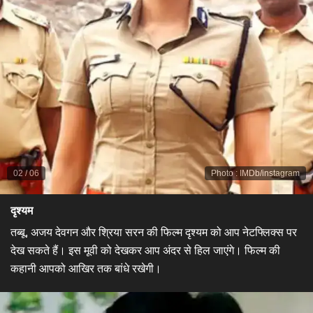
02
/
06
Photo
:
IMDb/instagram
दृश्यम
तब्बू, अजय देवगन और श्रिया सरन की फिल्म दृश्यम को आप नेटफ्लिक्स पर
देख सकते हैं। इस मूवी को देखकर आप अंदर से हिल जाएंगे। फिल्म की
कहानी आपको आखिर तक बांधे रखेगी।