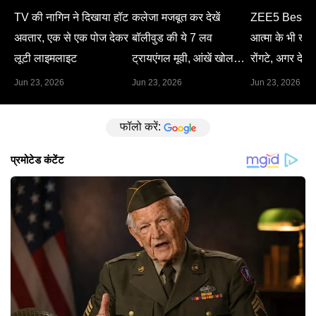
TV की नागिन ने दिखाया हॉट
कलेजा मजबूत कर देखें
ZEE5 Best M
अवतार, एक से एक पोज देकर
बॉलीवुड की ये 7 लव
आत्मा के भी खड़े 
लूटी लाइमलाइट
ट्रायएंगल मूवी, आंखें खोल
रोंगटे, अगर देख 
देगा हर सीन
Jun 23, 2026
Jun 23, 2026
Jun 23, 2026
फॉलो करें: