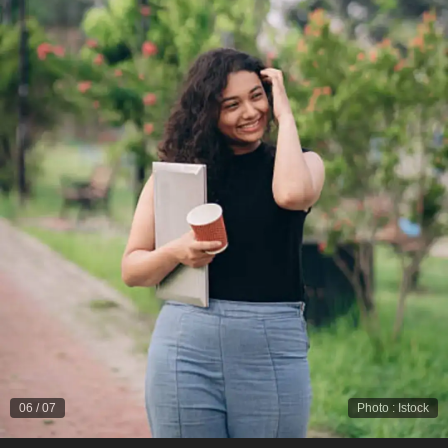
06
/
07
Photo
:
Istock