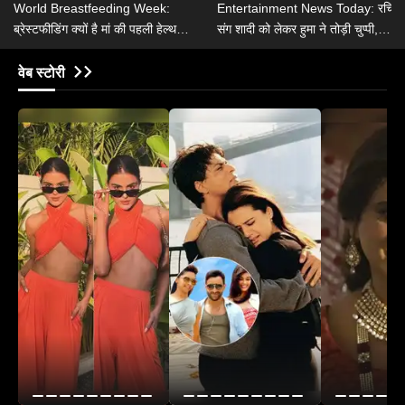
World Breastfeeding Week:
Entertainment News Today: रचित
ब्रेस्टफीडिंग क्यों है मां की पहली हेल्थ
संग शादी को लेकर हुमा ने तोड़ी चुप्पी,
थेरेपी, जानें ब्रेस्टफीडिंग के 6 हेल्थ
कंगना ने राहुल गांधी पर दिया बयान
बेनिफिट्स
वेब स्टोरी