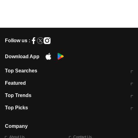
Follow us :
Download App
Top Searches
मुंबई में लगे 'जेन जी' के पोस्टर, लिखा- 'मैं
मानसून में वायरल इंफ्केशन से बचाव करेंगी ये
Featured
विद्यार्थियों के साथ हूं
होममेड़ ड्रिंक
10 अगस्त को विधानसभा का घेराव करेंगे
Pune News: प्राइवेट स्कूल में दर्दनाक
Top Trends
छात्र
हादसा
RBI का नया नियम: अब बैंकों को अपनी सभी
जम्मू-श्रीनगर नेशनल हाईवे पर आज वाहनों
Top Picks
शाखाओं में जमा पर देना होगा एकसमान ब्याज
की आवाजाही पूरी तरह ठप
अगले 14 घंटे दिल्ली-यूपी समेत इन राज्यों में
सोशल मीडिया पर वायरल हुई आईआईटी बॉम्बे
बारिश की चेतावनी
के स्टूडेंट की मार्कशीट
Company
About Us
Contact Us