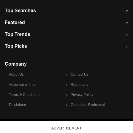
Top Searches
मुंबई में लगे 'जेन जी' के पोस्टर, लिखा- 'मैं
मानसून में वायरल इंफ्केशन से बचाव करेंगी ये
Featured
विद्यार्थियों के साथ हूं
होममेड़ ड्रिंक
10 अगस्त को विधानसभा का घेराव करेंगे
Pune News: प्राइवेट स्कूल में दर्दनाक
Top Trends
छात्र
हादसा
RBI का नया नियम: अब बैंकों को अपनी सभी
जम्मू-श्रीनगर नेशनल हाईवे पर आज वाहनों
Top Picks
शाखाओं में जमा पर देना होगा एकसमान ब्याज
की आवाजाही पूरी तरह ठप
अगले 14 घंटे दिल्ली-यूपी समेत इन राज्यों में
सोशल मीडिया पर वायरल हुई आईआईटी बॉम्बे
बारिश की चेतावनी
के स्टूडेंट की मार्कशीट
Company
About Us
Contact Us
Advertise with us
Regulatory
Terms & Conditions
Privacy Policy
Disclaimer
Complaint Redressal
© 2026 Bennett, Coleman & Company Limited