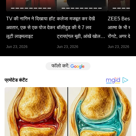
TV की नागिन ने दिखाया हॉट
कलेजा मजबूत कर देखें
ZEE5 Best M
अवतार, एक से एक पोज देकर
बॉलीवुड की ये 7 लव
आत्मा के भी खड़े 
लूटी लाइमलाइट
ट्रायएंगल मूवी, आंखें खोल
रोंगटे, अगर देख 
देगा हर सीन
Jun 23, 2026
Jun 23, 2026
Jun 23, 2026
फॉलो करें: