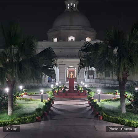
07
/
08
Photo
:
Canva