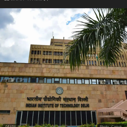
04
/
08
Photo
:
Canva