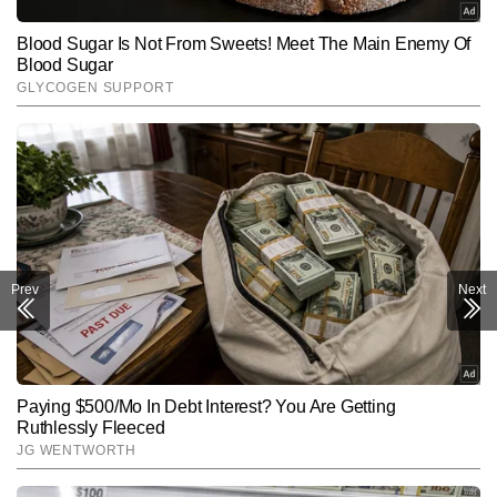
Prev
Next