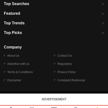
Top Searches
मुंबई में लगे 'जेन जी' के पोस्टर, लिखा- 'मैं
मानसून में वायरल इंफ्केशन से बचाव करेंगी ये
Featured
विद्यार्थियों के साथ हूं
होममेड़ ड्रिंक
10 अगस्त को विधानसभा का घेराव करेंगे
Pune News: प्राइवेट स्कूल में दर्दनाक
Top Trends
छात्र
हादसा
RBI का नया नियम: अब बैंकों को अपनी सभी
जम्मू-श्रीनगर नेशनल हाईवे पर आज वाहनों
Top Picks
शाखाओं में जमा पर देना होगा एकसमान ब्याज
की आवाजाही पूरी तरह ठप
अगले 14 घंटे दिल्ली-यूपी समेत इन राज्यों में
सोशल मीडिया पर वायरल हुई आईआईटी बॉम्बे
बारिश की चेतावनी
के स्टूडेंट की मार्कशीट
Company
About Us
Contact Us
Advertise with us
Regulatory
Terms & Conditions
Privacy Policy
Disclaimer
Complaint Redressal
© 2026 Bennett, Coleman & Company Limited