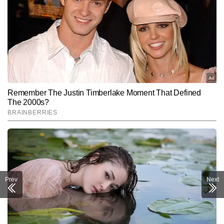
Prev
Next