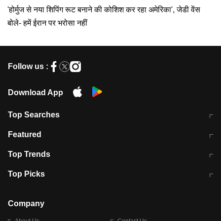
'होर्मुज से नया शिपिंग रूट बनाने की कोशिश कर रहा अमेरिका', जेडी वेंस
बोले- हमें ईरान पर भरोसा नहीं
Follow us :
Download App
Top Searches
मुंबई में लगे 'जेन जी' के पोस्टर, लिखा- 'मैं
मानसून में वायरल इंफ्केशन से बचाव करेंगी ये
Featured
विद्यार्थियों के साथ हूं
होममेड़ ड्रिंक
10 अगस्त को विधानसभा का घेराव करेंगे
Pune News: प्राइवेट स्कूल में दर्दनाक
Top Trends
छात्र
हादसा
RBI का नया नियम: अब बैंकों को अपनी सभी
जम्मू-श्रीनगर नेशनल हाईवे पर आज वाहनों
Top Picks
शाखाओं में जमा पर देना होगा एकसमान ब्याज
की आवाजाही पूरी तरह ठप
अगले 14 घंटे दिल्ली-यूपी समेत इन राज्यों में
सोशल मीडिया पर वायरल हुई आईआईटी बॉम्बे
बारिश की चेतावनी
के स्टूडेंट की मार्कशीट
Company