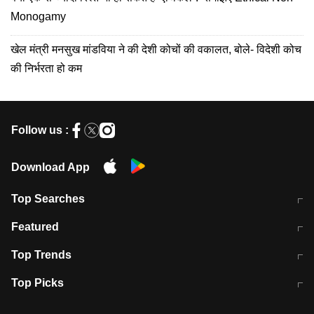
Monogamy
खेल मंत्री मनसुख मांडविया ने की देशी कोचों की वकालत, बोले- विदेशी कोच
की निर्भरता हो कम
Follow us :
Download App
Top Searches
मुंबई में लगे 'जेन जी' के पोस्टर, लिखा- 'मैं
मानसून में वायरल इंफ्केशन से बचाव करेंगी ये
Featured
विद्यार्थियों के साथ हूं
होममेड़ ड्रिंक
10 अगस्त को विधानसभा का घेराव करेंगे
Pune News: प्राइवेट स्कूल में दर्दनाक
Top Trends
छात्र
हादसा
RBI का नया नियम: अब बैंकों को अपनी सभी
जम्मू-श्रीनगर नेशनल हाईवे पर आज वाहनों
Top Picks
शाखाओं में जमा पर देना होगा एकसमान ब्याज
की आवाजाही पूरी तरह ठप
अगले 14 घंटे दिल्ली-यूपी समेत इन राज्यों में
सोशल मीडिया पर वायरल हुई आईआईटी बॉम्बे