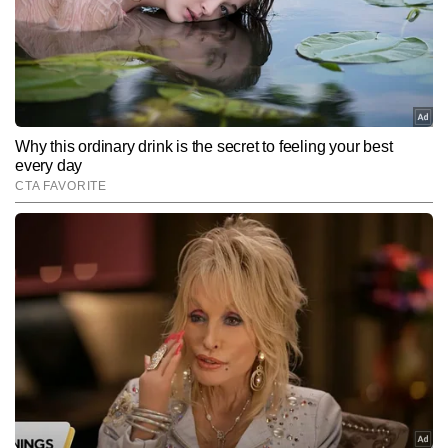
Hindi News
India
End of Article
नितिन अरोड़ा
AUTHOR
नितिन अरोड़ा टाइम्स नाउ नवभारत में न्यूज डेस्क पर सीनियर कॉपी एडिटर के रूप 
में कार्यरत हैं। मीडिया में उनका 6 वर्षों का अनुभव है। वह राजनीति, देश–विदेश की 
बड़ी घटनाओं और समसामयिक मुद्दों को गहराई से समझकर उन्हें सटीक और सरल 
और पढ़ें
भाषा में प्रस्तुत करने में माहिर हैं। उन्होंने अपने करियर में लगातार करंट अफेयर्स, 
पॉलिटिकल डेवलपमेंट्स, डिप्लोमैटिक घटनाएं और डिफेंस सेक्टर से जुड़े विषयों पर 
प्रभावशाली कॉन्टेंट तैयार किया है और अबतक 6 हजार से अधिक आर्टिकल लिख 
Follow Us:
चुके हैं। विभिन्न टॉपिक्स पर एक्सप्लेनेर, डेटा-आधारित रिपोर्ट्स और विश्लेषणात्मक 
कॉपी लिखने में उनकी मजबूत पकड़ है।
Subscribe to our daily Newsletter!
SUBMIT