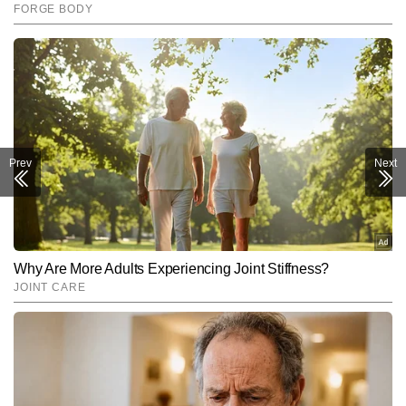
Prev
Next