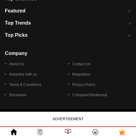
मुंबई में लगे 'जेन जी' के पोस्टर, लिखा- 'मैं
मानसून में वायरल इंफ्केशन से बचाव करेंगी ये
Featured
विद्यार्थियों के साथ हूं
होममेड़ ड्रिंक
10 अगस्त को विधानसभा का घेराव करेंगे
Pune News: प्राइवेट स्कूल में दर्दनाक
Top Trends
छात्र
हादसा
RBI का नया नियम: अब बैंकों को अपनी सभी
जम्मू-श्रीनगर नेशनल हाईवे पर आज वाहनों
Top Picks
शाखाओं में जमा पर देना होगा एकसमान ब्याज
की आवाजाही पूरी तरह ठप
अगले 14 घंटे दिल्ली-यूपी समेत इन राज्यों में
सोशल मीडिया पर वायरल हुई आईआईटी बॉम्बे
बारिश की चेतावनी
के स्टूडेंट की मार्कशीट
Company
About Us
Contact Us
Advertise with us
Regulatory
Terms & Conditions
Privacy Policy
Disclaimer
Complaint Redressal
© 2026 Bennett, Coleman & Company Limited