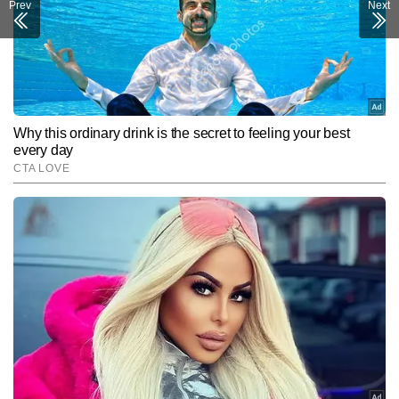
Prev
Next