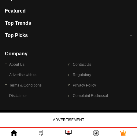
मुंबई में लगे 'जेन जी' के पोस्टर, लिखा- 'मैं
मानसून में वायरल इंफ्केशन से बचाव करेंगी ये
Featured
विद्यार्थियों के साथ हूं
होममेड़ ड्रिंक
10 अगस्त को विधानसभा का घेराव करेंगे
Pune News: प्राइवेट स्कूल में दर्दनाक
Top Trends
छात्र
हादसा
RBI का नया नियम: अब बैंकों को अपनी सभी
जम्मू-श्रीनगर नेशनल हाईवे पर आज वाहनों
Top Picks
शाखाओं में जमा पर देना होगा एकसमान ब्याज
की आवाजाही पूरी तरह ठप
अगले 14 घंटे दिल्ली-यूपी समेत इन राज्यों में
सोशल मीडिया पर वायरल हुई आईआईटी बॉम्बे
बारिश की चेतावनी
के स्टूडेंट की मार्कशीट
Company
About Us
Contact Us
Advertise with us
Regulatory
Terms & Conditions
Privacy Policy
Disclaimer
Complaint Redressal
© 2026 Bennett, Coleman & Company Limited