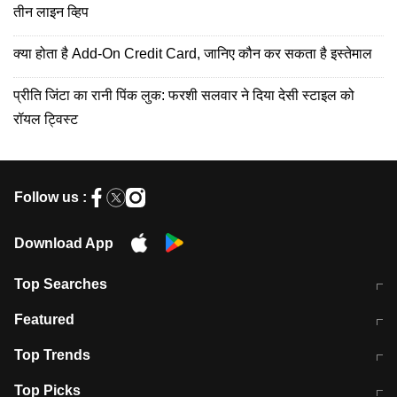
तीन लाइन व्हिप
क्या होता है Add-On Credit Card, जानिए कौन कर सकता है इस्तेमाल
प्रीति जिंटा का रानी पिंक लुक: फरशी सलवार ने दिया देसी स्टाइल को
रॉयल ट्विस्ट
Follow us :
Download App
Top Searches
मुंबई में लगे 'जेन जी' के पोस्टर, लिखा- 'मैं
मानसून में वायरल इंफ्केशन से बचाव करेंगी ये
Featured
विद्यार्थियों के साथ हूं
होममेड़ ड्रिंक
10 अगस्त को विधानसभा का घेराव करेंगे
Pune News: प्राइवेट स्कूल में दर्दनाक
Top Trends
छात्र
हादसा
RBI का नया नियम: अब बैंकों को अपनी सभी
जम्मू-श्रीनगर नेशनल हाईवे पर आज वाहनों
Top Picks