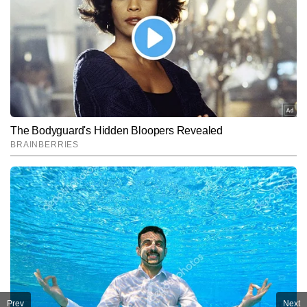
Prev
Next