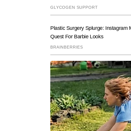
Hindi News
India