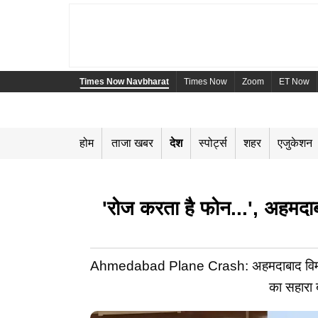
Times Now Navbharat
Times Now
Zoom
ET Now
होम
ताजा खबर
देश
स्पोर्ट्स
शहर
एजुकेशन
'रोज करता है फोन...', अहमदाबाद
Ahmedabad Plane Crash: अहमदाबाद विमान हादस
का सहारा ब