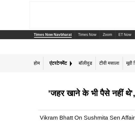
Times Now Navbharat
Times Now
Zoom
ET Now
होम
एंटरटेनमेंट
बॉलीवुड
टीवी मसाला
मूवी र
'जहर खाने के भी पैसे नहीं 
Vikram Bhatt On Sushmita Sen Affair: डायरेक्