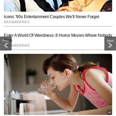
Prev
Next