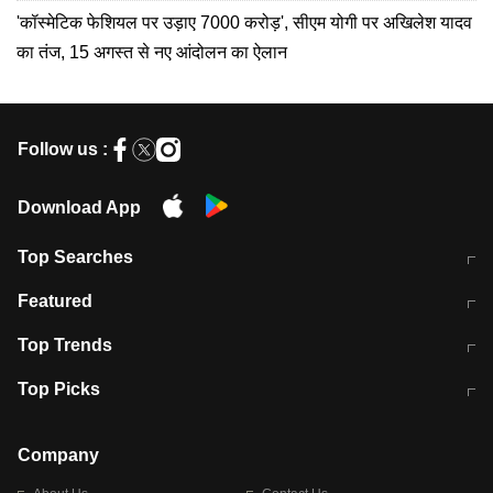
'कॉस्मेटिक फेशियल पर उड़ाए 7000 करोड़', सीएम योगी पर अखिलेश यादव
का तंज, 15 अगस्त से नए आंदोलन का ऐलान
Follow us :
Download App
Top Searches
मुंबई में लगे 'जेन जी' के पोस्टर, लिखा- 'मैं
मानसून में वायरल इंफ्केशन से बचाव करेंगी ये
Featured
विद्यार्थियों के साथ हूं
होममेड़ ड्रिंक
10 अगस्त को विधानसभा का घेराव करेंगे
Pune News: प्राइवेट स्कूल में दर्दनाक
Top Trends
छात्र
हादसा
RBI का नया नियम: अब बैंकों को अपनी सभी
जम्मू-श्रीनगर नेशनल हाईवे पर आज वाहनों
Top Picks
शाखाओं में जमा पर देना होगा एकसमान ब्याज
की आवाजाही पूरी तरह ठप
अगले 14 घंटे दिल्ली-यूपी समेत इन राज्यों में
सोशल मीडिया पर वायरल हुई आईआईटी बॉम्बे
बारिश की चेतावनी
के स्टूडेंट की मार्कशीट
Company