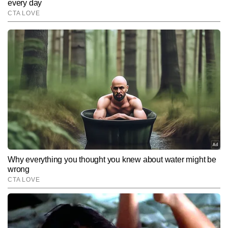
WBCAP 2026 अपग्रेडेड राउंड क्या है?
End of Article
कुसुम भट्ट
AUTHOR
टाइम्स नाउ नवभारत डिजिटल में बतौर एजुकेशन जर्नलिस्ट कार्यरत कुसुम भट्ट 
शिक्षा जगत से जुड़ी हर छोटी-बड़ी हलचल पर पैनी नजर रखती हैं। मास्टर्स इन मास 
कम्युनिकेशन की डिग्री प्राप्त करने के बाद वह पिछले 5 सालों से एजुकेशन बीट को 
और पढ़ें
मजबूती से संभाल रही हैं। कुसुम को खबरों को सबसे पहले ब्रेक करने, विषय की 
गहराई में जाकर स्टोरी तैयार करने और युवाओं को उनके करियर से जुड़ी सटीक 
जानकारी देने में विशेष दक्षता प्राप्त है। कुसुम की लेखन शैली संक्षिप्त, शोध 
Follow Us:
आधारित और प्रभावशाली है। वे एग्जाम टिप्स, करियर गाइडेंस, सरकारी नौकरी से 
जुड़ी खबरें, बोर्ड रिजल्ट और सक्सेस स्टोरीज़ जैसे विषयों पर सटीक और भरोसेमंद 
कंटेंट तैयार करने के लिए जानी जाती हैं। कुसुम अबतक पांच हजार से अधिक 
Subscribe to our daily Newsletter!
बाइलाइन रिपोर्ट पब्लिश  कर चुकी हैं। उन्हें ब्लॉगिंग, वेब स्टोरीज और ट्रेंडिंग 
एजुकेशनल टॉपिक्स पर काम करने का खास शौक है। उनका मानना है कि – "शिक्षा 
सिर्फ करियर का माध्यम नहीं, बल्कि सोच और समाज दोनों को बदलने की शक्ति 
SUBMIT
रखती है।"