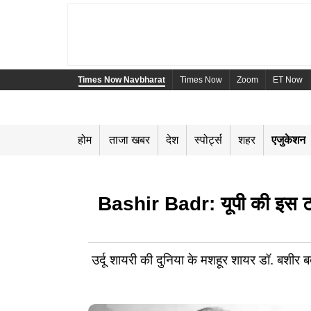
Times Now Navbharat
Times Now
Zoom
ET Now
होम
ताजा खबर
देश
स्पोर्ट्स
शहर
एजुकेशन
Bashir Badr: यूपी की इस टॉप य
उर्दू शायरी की दुनिया के मशहूर शायर डॉ. बशीर 