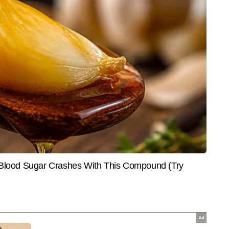
INDIA
CITIES
25 वर्षीय तेज गेंदबाज ने अचानक
'LGBTQIA समाज का हिस्सा, लेकिन शादी
'PM-CM
्ट्रीय क्रिकेट से संन्यास का
की संस्था से छेड़छाड़ नहीं', RSS प्रमुख
अन्ना 
मोहन भागवत का बड़ा बयान
तक, सि
भारत डिजिटल से जुड़े हैं और एजुकेशन सेक्शन के लिए कंटेंट लिखते हैं। लखनऊ 
ई के दौरान ही उन्होंने प्रिंट मीडिया में इंटर्नशिप की, जहां फील्ड रिपोर्टिंग, स्टूडेंट-इश्यू 
और पढ़ें
राइटिंग की बुनियादी समझ हासिल की। प्रिंट के बाद डिजिटल मीडिया में भी वह एजुकेशन 
त्रकारिता में 10 सालों से सक्रिय नीलाक्ष सिंह  12 हजार से अधिक खबरें लिख चुके हैं। 
करियर गाइडेंस, स्टूडेंट वेलफेयर, बोर्ड रिजल्ट्स और नीतिगत बदलावों पर गहन और बेहद 
End of Article