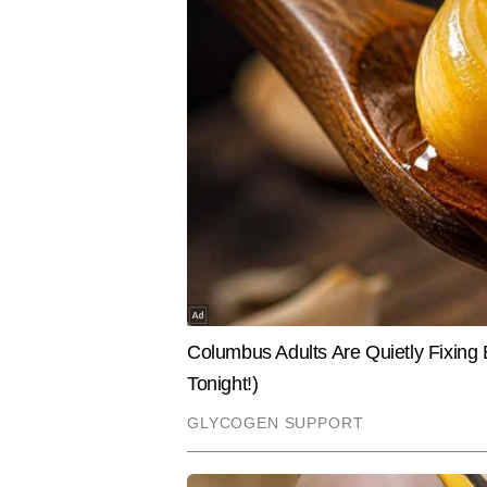
SPIRITUALITY
SPORTS
Aaj Ka Panchang : 7 अगस्त को किस
इंग्लैंड के 
समय करें पूजा-पाठ, आज के पंचांग से जानिए
किया अंतरराष
शुभ और अशुभ का सही समय
ऐलान
नीलाक्ष सिंह
AUTHOR
नीलाक्ष सिंह 2021 से टाइम्स नाउ नव
विश्वविद्यालय से मास कम्युनिकेशन की पढ़ा
बेस्ड ग्राउंड स्टोरीज और सटीक न्यूज
बीट पर ही लगातार काम करते रहे हैं। प
वह एग्जाम अपडेट्स, एडमिशन प्रोसेस, 
Hindi News
Education
उपयोगी कंटेंट तैयार करते हैं।