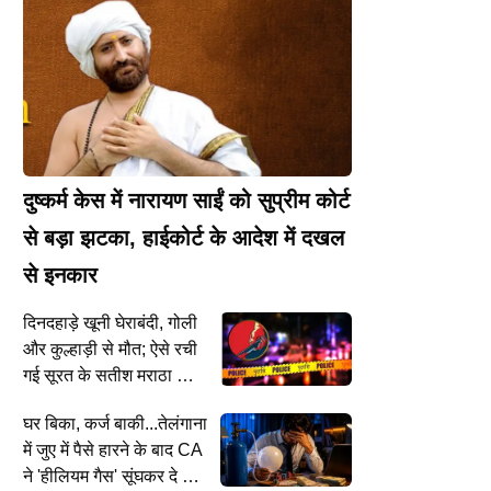
दुष्कर्म केस में नारायण साईं को सुप्रीम कोर्ट
से बड़ा झटका, हाईकोर्ट के आदेश में दखल
ENTERTAINMENT
L
से इनकार
KBC Promo: अमिताभ बच्चन से Aamir
म
Khan-सनी ने पूछा ‘क्या सोचना पड़ेगा? बिग
स
दिनदहाड़े खूनी घेराबंदी, गोली
 ने बुजुर्ग महिला को रौंदा; कई वाहनों
बी के जवाब ने जीता दिल
क
मारी टक्कर
और कुल्हाड़ी से मौत; ऐसे रची
गई सूरत के सतीश मराठा की
हत्या की साजिश
घर बिका, कर्ज बाकी...तेलंगाना
में जुए में पैसे हारने के बाद CA
ने 'हीलियम गैस' सूंघकर दे दी