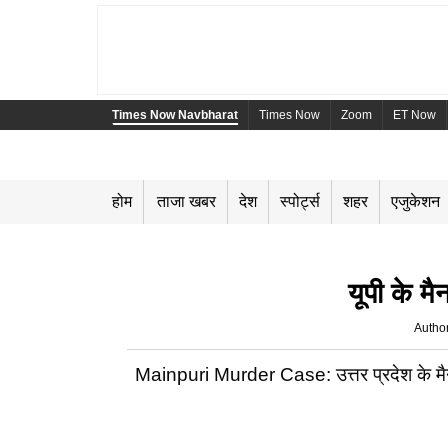
Times Now Navbharat
Times Now
Zoom
ET Now
होम
ताजा खबर
देश
स्पोर्ट्स
शहर
एजुकेशन
यूपी के मै
Autho
Mainpuri Murder Case: उत्तर प्रदेश के मैनप