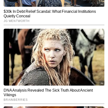
Hindi News
Cities
End of Article
पुष्पेंद्र कुमार
AUTHOR
पुष्पेंद्र कुमार टाइम्स नाउ नवभारत डिजिटल में चीफ कॉपी एडिटर के रूप में सिटी 
डेस्क पर कार्यरत हैं। जर्नलिज्म में मास्टर्स डिग्री हासिल करने के बाद से वे पिछले 7 
वर्षों से सक्रिय पत्रकारिता में जुड़े हैं। इस दौरान उन्होंने 10,000 से अधिक खबरें 
और पढ़ें
लिखी हैं। पुष्पेंद्र हाइपर-लोकल मुद्दों, रेलवे, रोड, इंफ्रास्ट्रक्चर, डेवलपमेंट, कृषि 
और मौसम से जुड़ी खबरों पर गहरी पकड़ रखते हैं। शहर से लेकर गांव-देहात तक की 
संवेदनशीलताओं को समझते हुए वे लोकल खबरों को ऐसा रूप देते हैं जो न केवल 
Follow Us:
तथ्यपूर्ण होता है, बल्कि पाठकों से भावनात्मक रूप से भी जुड़ता है।
Subscribe to our daily Newsletter!
SUBMIT