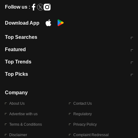
Follow us :
Download App
Top Searches
मुंबई में लगे 'जेन जी' के पोस्टर, लिखा- 'मैं
मानसून में वायरल इंफ्केशन से बचाव करेंगी ये
Featured
विद्यार्थियों के साथ हूं
होममेड़ ड्रिंक
10 अगस्त को विधानसभा का घेराव करेंगे
Pune News: प्राइवेट स्कूल में दर्दनाक
Top Trends
छात्र
हादसा
RBI का नया नियम: अब बैंकों को अपनी सभी
जम्मू-श्रीनगर नेशनल हाईवे पर आज वाहनों
Top Picks
शाखाओं में जमा पर देना होगा एकसमान ब्याज
की आवाजाही पूरी तरह ठप
अगले 14 घंटे दिल्ली-यूपी समेत इन राज्यों में
सोशल मीडिया पर वायरल हुई आईआईटी बॉम्बे
बारिश की चेतावनी
के स्टूडेंट की मार्कशीट
Company
About Us
Contact Us
Advertise with us
Regulatory
Terms & Conditions
Privacy Policy
Disclaimer
Complaint Redressal