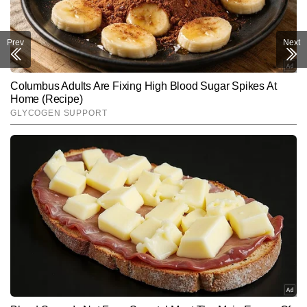
Prev
Next