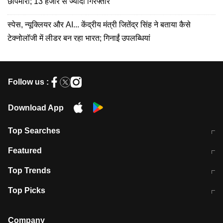
छापेमारी; 13 हजार से ज्यादा गिरफ्तार
स्पेस, न्यूक्लियर और AI... केंद्रीय मंत्री जितेंद्र सिंह ने बताया कैसे
टेक्नोलॉजी में लीडर बन रहा भारत; गिनाईं उपलब्धियां
Follow us :
Download App
Top Searches
मुंबई में लगे 'जेन जी' के पोस्टर, लिखा- 'मैं
मानसून में वायरल इंफ्केशन से बचाव करेंगी ये
Featured
विद्यार्थियों के साथ हूं
होममेड़ ड्रिंक
10 अगस्त को विधानसभा का घेराव करेंगे
Pune News: प्राइवेट स्कूल में दर्दनाक
Top Trends
छात्र
हादसा
RBI का नया नियम: अब बैंकों को अपनी सभी
जम्मू-श्रीनगर नेशनल हाईवे पर आज वाहनों
Top Picks
शाखाओं में जमा पर देना होगा एकसमान ब्याज
की आवाजाही पूरी तरह ठप
अगले 14 घंटे दिल्ली-यूपी समेत इन राज्यों में
सोशल मीडिया पर वायरल हुई आईआईटी बॉम्बे
बारिश की चेतावनी
के स्टूडेंट की मार्कशीट
Company