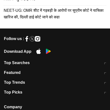
NEET-UG: OMR शीट में गड़बड़ी के आरोपों पर सुप्रीम कोर्ट ने याचिका
खारिज की, दिल्ली हाई कोर्ट जाने को कहा
Follow us :
Download App
Top Searches
मुंबई में लगे 'जेन जी' के पोस्टर, लिखा- 'मैं
मानसून में वायरल इंफ्केशन से बचाव करेंगी ये
Featured
विद्यार्थियों के साथ हूं
होममेड़ ड्रिंक
10 अगस्त को विधानसभा का घेराव करेंगे
Pune News: प्राइवेट स्कूल में दर्दनाक
Top Trends
छात्र
हादसा
RBI का नया नियम: अब बैंकों को अपनी सभी
जम्मू-श्रीनगर नेशनल हाईवे पर आज वाहनों
Top Picks
शाखाओं में जमा पर देना होगा एकसमान ब्याज
की आवाजाही पूरी तरह ठप
अगले 14 घंटे दिल्ली-यूपी समेत इन राज्यों में
सोशल मीडिया पर वायरल हुई आईआईटी बॉम्बे
बारिश की चेतावनी
के स्टूडेंट की मार्कशीट
Company