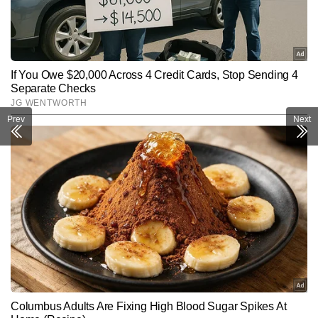
Prev
Next