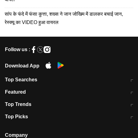
सांप के फंदे में फंसा कुत्ता, शख्स ने जान जोखिम में डालकर बचाई जान,
रेस्क्यू का VIDEO हुआ वायरल
Follow us :
Download App
Top Searches
मुंबई में लगे 'जेन जी' के पोस्टर, लिखा- 'मैं
मानसून में वायरल इंफ्केशन से बचाव करेंगी ये
Featured
विद्यार्थियों के साथ हूं
होममेड़ ड्रिंक
10 अगस्त को विधानसभा का घेराव करेंगे
Pune News: प्राइवेट स्कूल में दर्दनाक
Top Trends
छात्र
हादसा
RBI का नया नियम: अब बैंकों को अपनी सभी
जम्मू-श्रीनगर नेशनल हाईवे पर आज वाहनों
Top Picks
शाखाओं में जमा पर देना होगा एकसमान ब्याज
की आवाजाही पूरी तरह ठप
अगले 14 घंटे दिल्ली-यूपी समेत इन राज्यों में
सोशल मीडिया पर वायरल हुई आईआईटी बॉम्बे
बारिश की चेतावनी
के स्टूडेंट की मार्कशीट
Company