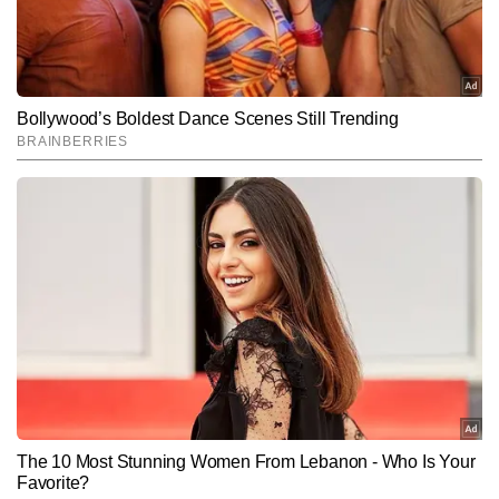
जिससे यातायात प्रभावित हुआ और कुछ वाहनों को भी नुकसान
पहुंचा।
Hindi News
Cities
End of Article
दिगपाल सिंह
AUTHOR
दिगपाल सिंह टाइम्स नाउ नवभारत डिजिटल में सिटी टीम को लीड कर रहे हैं। शहरों 
से जुड़ी ताजाखबरें, लोकल मुद्दे, चुनावी कवरेज और एक्सप्लेनर फॉर्मेट पर उनकी 
मजबूत पकड़ है। 2006 से पत्रकारिता में सक्रिय दिगपाल सिंह को प्रिंट और 
और पढ़ें
डिजिटल दोनों माध्यमों में काम करने का अनुभव है। दोनों प्लेटफॉर्म्स पर काम करते 
हुए उन्होंने ग्राउंड-लेवल रिपोर्टिंग से लेकर सेंट्रल डेस्क पर बड़ी खबरों की हैंडलिंग 
तक हर स्तर पर अनुभव हासिल किया है। अब तक 30,000 से अधिक खबरें लिख 
Follow Us:
चुके दिगपाल हाइपर-लोकल न्यूज की बारीकियों, शहरों की समस्याओं और लोगों से 
जुड़े वास्तविक मुद्दों को समझने की विशेष क्षमता रखते हैं।
Subscribe to our daily Newsletter!
SUBMIT