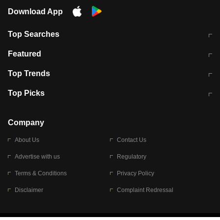
Download App
Top Searches
मुंबई में लगे 'जेन जी' के पोस्टर, लिखा- 'मैं
मानसून में वायरल इंफ्केशन से बचाव करेंगी ये
Featured
विद्यार्थियों के साथ हूं
होममेड़ ड्रिंक
10 अगस्त को विधानसभा का घेराव करेंगे
Pune News: प्राइवेट स्कूल में दर्दनाक
Top Trends
छात्र
हादसा
RBI का नया नियम: अब बैंकों को अपनी सभी
जम्मू-श्रीनगर नेशनल हाईवे पर आज वाहनों
Top Picks
शाखाओं में जमा पर देना होगा एकसमान ब्याज
की आवाजाही पूरी तरह ठप
अगले 14 घंटे दिल्ली-यूपी समेत इन राज्यों में
सोशल मीडिया पर वायरल हुई आईआईटी बॉम्बे
बारिश की चेतावनी
के स्टूडेंट की मार्कशीट
Company
About Us
Contact Us
Advertise with us
Regulatory
Terms & Conditions
Privacy Policy
Disclaimer
Complaint Redressal