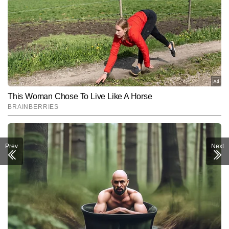
Prev
Next