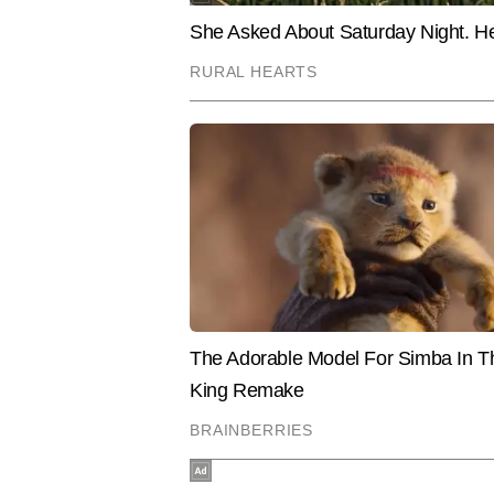
सरोकार को समझने की उनकी गहरी दृष्ट
इश्यूज को सहज, स्पष्ट और असरदार अंद
उनकी लेखन शैली शहर की नब्ज पकड़ते ह
चिंताओं से जुड़ा होता है।
Hindi News
Cities