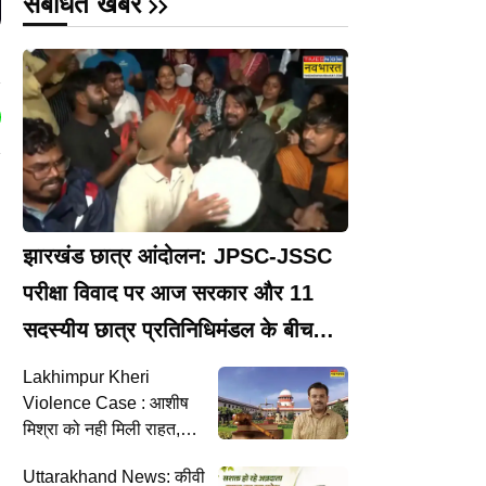
संबंधित खबरें
झारखंड छात्र आंदोलन: JPSC-JSSC
परीक्षा विवाद पर आज सरकार और 11
सदस्यीय छात्र प्रतिनिधिमंडल के बीच
निर्णायक वार्ता
Lakhimpur Kheri
Violence Case : आशीष
मिश्रा को नही मिली राहत,
सुप्रीम कोर्ट ने जमानत की
Uttarakhand News: कीवी
शर्तों में ढील देने से किया