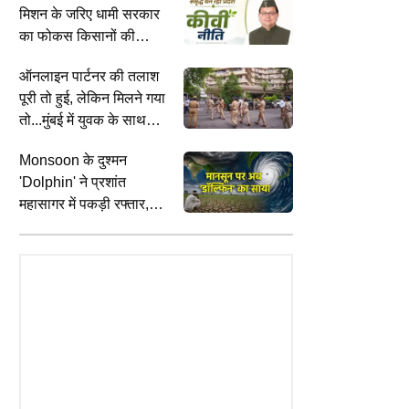
मिशन के जरिए धामी सरकार
इनकार
का फोकस किसानों की
आमदनी बढ़ाने पर
ऑनलाइन पार्टनर की तलाश
पूरी तो हुई, लेकिन मिलने गया
तो...मुंबई में युवक के साथ
क्या-क्या हुआ, जानें
Monsoon के दुश्मन
'Dolphin' ने प्रशांत
महासागर में पकड़ी रफ्तार,
CITIES
C
 GADGETS
बारिश पर फिर से लगेगा ब्रेक!
झारखंड छात्र आंदोलन: JPSC-JSSC
L
ने TV बिल भरते हैं ज्यादा? TRAI के
परीक्षा विवाद पर आज सरकार और 11
आ
े मिनटों में कम करें खर्च
सदस्यीय छात्र प्रतिनिधिमंडल के बीच
क
निर्णायक वार्ता
इ