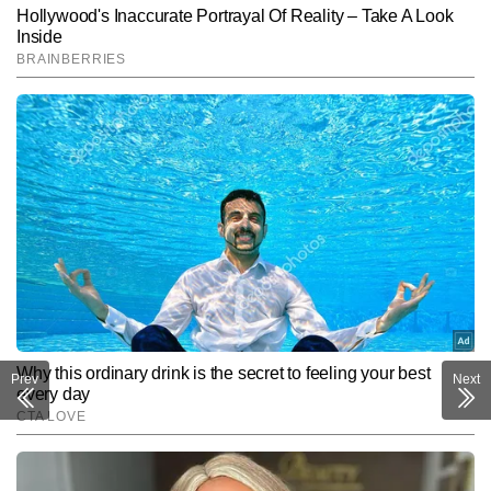
Prev
Next