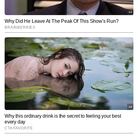
Hindi News
Cities
End of Article
पुष्पेंद्र कुमार
AUTHOR
पुष्पेंद्र कुमार टाइम्स नाउ नवभारत डिजिटल में चीफ कॉपी एडिटर के रूप में सिटी 
डेस्क पर कार्यरत हैं। जर्नलिज्म में मास्टर्स डिग्री हासिल करने के बाद से वे पिछले 7 
वर्षों से सक्रिय पत्रकारिता में जुड़े हैं। इस दौरान उन्होंने 10,000 से अधिक खबरें 
और पढ़ें
लिखी हैं। पुष्पेंद्र हाइपर-लोकल मुद्दों, रेलवे, रोड, इंफ्रास्ट्रक्चर, डेवलपमेंट, कृषि 
और मौसम से जुड़ी खबरों पर गहरी पकड़ रखते हैं। शहर से लेकर गांव-देहात तक की 
संवेदनशीलताओं को समझते हुए वे लोकल खबरों को ऐसा रूप देते हैं जो न केवल 
Follow Us:
तथ्यपूर्ण होता है, बल्कि पाठकों से भावनात्मक रूप से भी जुड़ता है।
Subscribe to our daily Newsletter!
SUBMIT