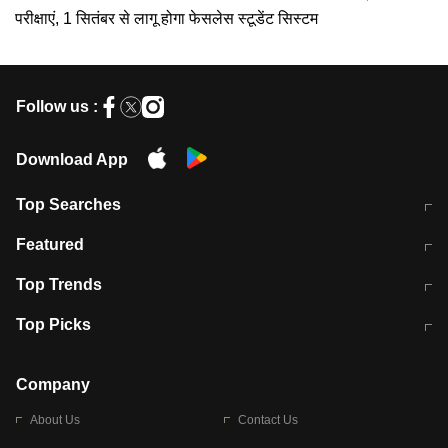
परीक्षाएं, 1 सितंबर से लागू होगा फेसलेस स्टूडेंट सिस्टम
Follow us :
Download App
Top Searches
मुंबई में लगे 'जेन जी' के पोस्टर, लिखा- 'मैं
मानसून में वायरल इंफ्केशन से बचाव करेंगी ये
Featured
विद्यार्थियों के साथ हूं
होममेड़ ड्रिंक
10 अगस्त को विधानसभा का घेराव करेंगे
Pune News: प्राइवेट स्कूल में दर्दनाक
Top Trends
छात्र
हादसा
RBI का नया नियम: अब बैंकों को अपनी सभी
जम्मू-श्रीनगर नेशनल हाईवे पर आज वाहनों
Top Picks
शाखाओं में जमा पर देना होगा एकसमान ब्याज
की आवाजाही पूरी तरह ठप
अगले 14 घंटे दिल्ली-यूपी समेत इन राज्यों में
सोशल मीडिया पर वायरल हुई आईआईटी बॉम्बे
बारिश की चेतावनी
के स्टूडेंट की मार्कशीट
Company
About Us
Contact Us