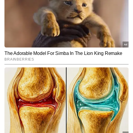
Hindi News
Cities
End of Article
दिगपाल सिंह
AUTHOR
दिगपाल सिंह टाइम्स नाउ नवभारत डिजिटल में सिटी टीम को लीड कर रहे हैं। शहरों 
से जुड़ी ताजाखबरें, लोकल मुद्दे, चुनावी कवरेज और एक्सप्लेनर फॉर्मेट पर उनकी 
मजबूत पकड़ है। 2006 से पत्रकारिता में सक्रिय दिगपाल सिंह को प्रिंट और 
और पढ़ें
डिजिटल दोनों माध्यमों में काम करने का अनुभव है। दोनों प्लेटफॉर्म्स पर काम करते 
हुए उन्होंने ग्राउंड-लेवल रिपोर्टिंग से लेकर सेंट्रल डेस्क पर बड़ी खबरों की हैंडलिंग 
तक हर स्तर पर अनुभव हासिल किया है। अब तक 30,000 से अधिक खबरें लिख 
Follow Us:
चुके दिगपाल हाइपर-लोकल न्यूज की बारीकियों, शहरों की समस्याओं और लोगों से 
जुड़े वास्तविक मुद्दों को समझने की विशेष क्षमता रखते हैं।
Subscribe to our daily Newsletter!
SUBMIT