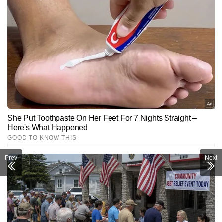
Prev
Next