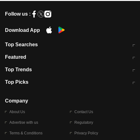
Follow us :
Download App
Top Searches
मुंबई में लगे 'जेन जी' के पोस्टर, लिखा- 'मैं
मानसून में वायरल इंफ्केशन से बचाव करेंगी ये
Featured
विद्यार्थियों के साथ हूं
होममेड़ ड्रिंक
10 अगस्त को विधानसभा का घेराव करेंगे
Pune News: प्राइवेट स्कूल में दर्दनाक
Top Trends
छात्र
हादसा
RBI का नया नियम: अब बैंकों को अपनी सभी
जम्मू-श्रीनगर नेशनल हाईवे पर आज वाहनों
Top Picks
शाखाओं में जमा पर देना होगा एकसमान ब्याज
की आवाजाही पूरी तरह ठप
अगले 14 घंटे दिल्ली-यूपी समेत इन राज्यों में
सोशल मीडिया पर वायरल हुई आईआईटी बॉम्बे
बारिश की चेतावनी
के स्टूडेंट की मार्कशीट
Company
About Us
Contact Us
Advertise with us
Regulatory
Terms & Conditions
Privacy Policy