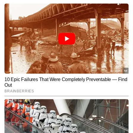
पुष्पेंद्र कुमार
AUTHOR
पुष्पेंद्र कुमार टाइम्स नाउ नवभारत डिजिटल में चीफ कॉपी एडिटर के रूप में सिटी 
डेस्क पर कार्यरत हैं। जर्नलिज्म में मास्टर्स डिग्री हासिल करने के बाद से वे पिछले 7 
वर्षों से सक्रिय पत्रकारिता में जुड़े हैं। इस दौरान उन्होंने 10,000 से अधिक खबरें 
और पढ़ें
लिखी हैं। पुष्पेंद्र हाइपर-लोकल मुद्दों, रेलवे, रोड, इंफ्रास्ट्रक्चर, डेवलपमेंट, कृषि 
और मौसम से जुड़ी खबरों पर गहरी पकड़ रखते हैं। शहर से लेकर गांव-देहात तक की 
संवेदनशीलताओं को समझते हुए वे लोकल खबरों को ऐसा रूप देते हैं जो न केवल 
Follow Us:
तथ्यपूर्ण होता है, बल्कि पाठकों से भावनात्मक रूप से भी जुड़ता है।
Subscribe to our daily Newsletter!
SUBMIT