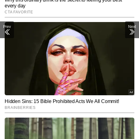
Prev
Next