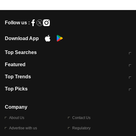
Follow us :
Download App
Top Searches
मुंबई में लगे 'जेन जी' के पोस्टर, लिखा- 'मैं
मानसून में वायरल इंफ्केशन से बचाव करेंगी ये
Featured
विद्यार्थियों के साथ हूं
होममेड़ ड्रिंक
10 अगस्त को विधानसभा का घेराव करेंगे
Pune News: प्राइवेट स्कूल में दर्दनाक
Top Trends
छात्र
हादसा
RBI का नया नियम: अब बैंकों को अपनी सभी
जम्मू-श्रीनगर नेशनल हाईवे पर आज वाहनों
Top Picks
शाखाओं में जमा पर देना होगा एकसमान ब्याज
की आवाजाही पूरी तरह ठप
अगले 14 घंटे दिल्ली-यूपी समेत इन राज्यों में
सोशल मीडिया पर वायरल हुई आईआईटी बॉम्बे
बारिश की चेतावनी
के स्टूडेंट की मार्कशीट
Company
About Us
Contact Us
Advertise with us
Regulatory