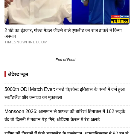
End of Feed
लेटेस्ट न्यूज
5000th ODI Match Ever: वनडे क्रिकेट इतिहास के पन्नों में दर्ज हुआ
स्कॉटलैंड और कनाडा का मुकाबला
Monsoon 2026: आसमान से आफत की बारिश! हिमाचल में 162 सड़कें
बंद तो दिल्ली में मकान-पेड़ गिरे; ओडिशा-केरल में रेड अलर्ट
राशिद की फिरकी में फंसे आयरलैंड के बल्लेबाज, अफगानिस्तान ने 92 रन से