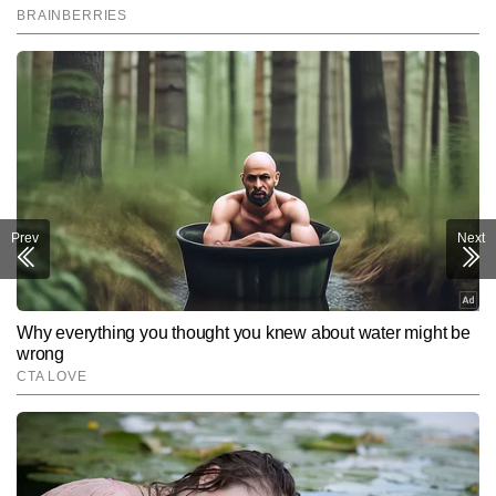
Prev
Next