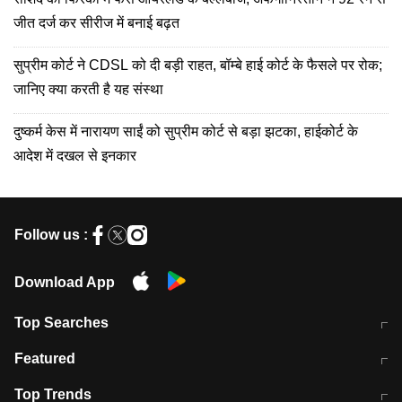
जीत दर्ज कर सीरीज में बनाई बढ़त
सुप्रीम कोर्ट ने CDSL को दी बड़ी राहत, बॉम्बे हाई कोर्ट के फैसले पर रोक;
जानिए क्या करती है यह संस्था
दुष्कर्म केस में नारायण साईं को सुप्रीम कोर्ट से बड़ा झटका, हाईकोर्ट के
आदेश में दखल से इनकार
Follow us :
Download App
Top Searches
मुंबई में लगे 'जेन जी' के पोस्टर, लिखा- 'मैं
मानसून में वायरल इंफ्केशन से बचाव करेंगी ये
Featured
विद्यार्थियों के साथ हूं
होममेड़ ड्रिंक
10 अगस्त को विधानसभा का घेराव करेंगे
Pune News: प्राइवेट स्कूल में दर्दनाक
Top Trends