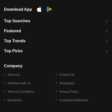
Download App
Top Searches
मुंबई में लगे 'जेन जी' के पोस्टर, लिखा- 'मैं
मानसून में वायरल इंफ्केशन से बचाव करेंगी ये
Featured
विद्यार्थियों के साथ हूं
होममेड़ ड्रिंक
10 अगस्त को विधानसभा का घेराव करेंगे
Pune News: प्राइवेट स्कूल में दर्दनाक
Top Trends
छात्र
हादसा
RBI का नया नियम: अब बैंकों को अपनी सभी
जम्मू-श्रीनगर नेशनल हाईवे पर आज वाहनों
Top Picks
शाखाओं में जमा पर देना होगा एकसमान ब्याज
की आवाजाही पूरी तरह ठप
अगले 14 घंटे दिल्ली-यूपी समेत इन राज्यों में
सोशल मीडिया पर वायरल हुई आईआईटी बॉम्बे
बारिश की चेतावनी
के स्टूडेंट की मार्कशीट
Company
About Us
Contact Us
Advertise with us
Regulatory
Terms & Conditions
Privacy Policy
Disclaimer
Complaint Redressal