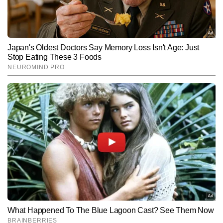
Hindi News
Cities
Agra-News
End of Article
वर्षा कुशवाहा
AUTHOR
वर्षा कुशवाहा टाइम्स नाउ नवभारत डिजिटल की एजुकेशन डेस्क पर बतौर कॉपी 
एडिटर कार्यरत हैं और पिछले 5 वर्षों से मीडिया में सक्रिय हैं। जर्नलिज़्म में पोस्ट 
ग्रेजुएशन डिप्लोमा पूरा करने के बाद उन्होंने न्यूज रूम में तेजी, सटीकता और गहराई 
और पढ़ें
के साथ काम करते हुए अपनी मजबूत संपादकीय पहचान बनाई है। वर्षा की 
विशेषज्ञता हाइपर-लोकल खबरों, इवेंट कवरेज और स्टेट पॉलिटिक्स से जुड़ी रिपोर्टिंग 
में भी है।  अब तक वर्षा कुशवाहा 8,000 से अधिक खबरें लिख चुकी हैं, जिनमें कई 
Follow Us:
अहम लोकल रिपोर्ट्स, एजुकेशन और करियर की खबरें तथा फीचर-आधारित 
स्टोरीज शामिल हैं।
Subscribe to our daily Newsletter!
SUBMIT