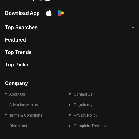
Download App
Top Searches
मुंबई में लगे 'जेन जी' के पोस्टर, लिखा- 'मैं
मानसून में वायरल इंफ्केशन से बचाव करेंगी ये
Featured
विद्यार्थियों के साथ हूं
होममेड़ ड्रिंक
10 अगस्त को विधानसभा का घेराव करेंगे
Pune News: प्राइवेट स्कूल में दर्दनाक
Top Trends
छात्र
हादसा
RBI का नया नियम: अब बैंकों को अपनी सभी
जम्मू-श्रीनगर नेशनल हाईवे पर आज वाहनों
Top Picks
शाखाओं में जमा पर देना होगा एकसमान ब्याज
की आवाजाही पूरी तरह ठप
अगले 14 घंटे दिल्ली-यूपी समेत इन राज्यों में
सोशल मीडिया पर वायरल हुई आईआईटी बॉम्बे
बारिश की चेतावनी
के स्टूडेंट की मार्कशीट
Company
About Us
Contact Us
Advertise with us
Regulatory
Terms & Conditions
Privacy Policy
Disclaimer
Complaint Redressal