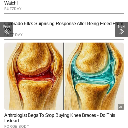
Prev
Next