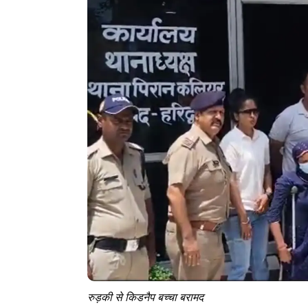
रुड़की से किडनैप बच्चा बरामद