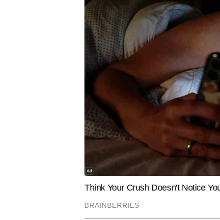
LIFESTYLE
TECH GAD
Psychology of Discount: क्यों
Amazon vs
डिस्काउंट देख फिसल जाता है मन, जानें क्या
मोबाइल से 
कहता है छूट का मनोविज्ञान
अप्लायंसेज त
पूरी डील
पुष्पेंद्र कुमार
AUTHOR
पुष्पेंद्र कुमार टाइम्स नाउ नवभारत डिज
हासिल करने के बाद से वे पिछले 7 वर्षो
पुष्पेंद्र हाइपर-लोकल मुद्दों, रेलवे, 
से लेकर गांव-देहात तक की संवेदनशीलता
पाठकों से भावनात्मक रूप से भी जुड़ता
Hindi News
Cities