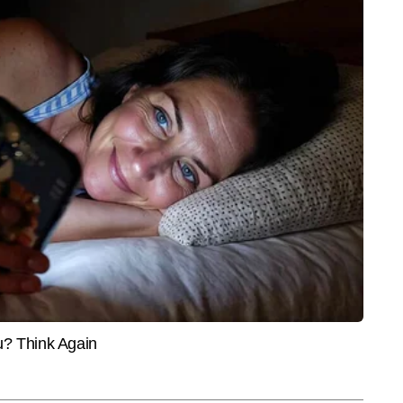
GETS
AUTO
LIFES
 Flipkart Sale 2026:
उत्तराखंड के युवा ने कर दिया कमाल, बना
भारत क
लेकर लैपटॉप और होम
दी उड़ने वाली कार, देखें वीडियो
जिनमें 
क क्या-क्या मिलेगा सस्ता? जानें
िटल में चीफ कॉपी एडिटर के रूप में सिटी डेस्क पर कार्यरत हैं। जर्नलिज्म में मास्टर्स डिग्री 
ं से सक्रिय पत्रकारिता में जुड़े हैं। इस दौरान उन्होंने 10,000 से अधिक खबरें लिखी हैं। 
और पढ़ें
रोड, इंफ्रास्ट्रक्चर, डेवलपमेंट, कृषि और मौसम से जुड़ी खबरों पर गहरी पकड़ रखते हैं। शहर 
ओं को समझते हुए वे लोकल खबरों को ऐसा रूप देते हैं जो न केवल तथ्यपूर्ण होता है, बल्कि 
 है।