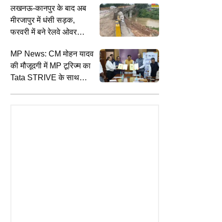
लखनऊ-कानपुर के बाद अब
चेतावनी
मीरजापुर में धंसी सड़क,
फरवरी में बने रेलवे ओवरब्रिज
की दीवार लटकी; दिए गए जांच
MP News: CM मोहन यादव
के आदेश
की मौजूदगी में MP टूरिज्म का
EDUCATION
S
TYLE
NCERT: स्कूल की किताबों में अब दिखेगा
इ
Tata STRIVE के साथ
ी 3 सबसे फेमस हैंडलूम साड़ियां,
पूर्वोत्तर भारत का रंग, NCERT ने किया
फ
MOU, रोजगार के नए अवसर
बुनाई से ज्यादा छिपी है कहानी
बड़ा बदलाव
फ
बनेंगे