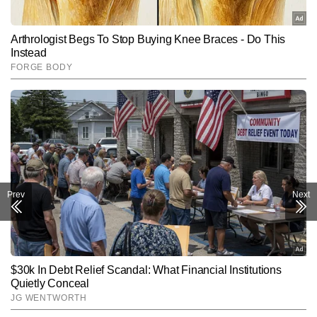
Prev
Next