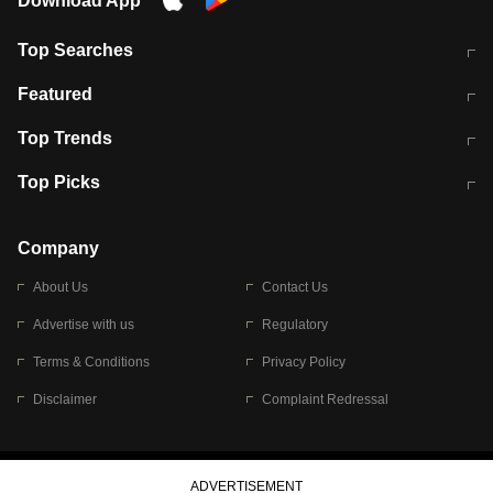
Download App
Top Searches
मुंबई में लगे 'जेन जी' के पोस्टर, लिखा- 'मैं
मानसून में वायरल इंफ्केशन से बचाव करेंगी ये
Featured
विद्यार्थियों के साथ हूं
होममेड़ ड्रिंक
10 अगस्त को विधानसभा का घेराव करेंगे
Pune News: प्राइवेट स्कूल में दर्दनाक
Top Trends
छात्र
हादसा
RBI का नया नियम: अब बैंकों को अपनी सभी
जम्मू-श्रीनगर नेशनल हाईवे पर आज वाहनों
Top Picks
शाखाओं में जमा पर देना होगा एकसमान ब्याज
की आवाजाही पूरी तरह ठप
अगले 14 घंटे दिल्ली-यूपी समेत इन राज्यों में
सोशल मीडिया पर वायरल हुई आईआईटी बॉम्बे
बारिश की चेतावनी
के स्टूडेंट की मार्कशीट
Company
About Us
Contact Us
Advertise with us
Regulatory
Terms & Conditions
Privacy Policy
Disclaimer
Complaint Redressal
© 2026 Bennett, Coleman & Company Limited