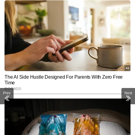
Prev
Next