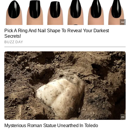
डॉलर प्रति बैरल रहने का अनुमान लगाया है, जो पहले 92 डॉलर
था।
Hindi News
Business
End of Article
यतींद्र लवानिया
AUTHOR
प्रिंट और डिजिटल मीडिया में बिजनेस एवं इकोनॉमी कैटेगरी में 10 वर्षों से अधिक 
का अनुभव। पिछले 7 वर्षों से शेयर बाजार, कॉरपोरेट सेक्टर और आर्थिक नीतियों से 
जुड़ी खबरों पर विशेष पकड़। लेखन में केवल हेडलाइन तक सीमित न रहकर 
और पढ़ें
आंकड़ों, नीतिगत फैसलों और कॉरपोरेट दावों के पीछे की वास्तविक तस्वीर को 
बैलेंस्ड और आसान शब्दों में पाठकों तक पहुंचाने का प्रयास। वर्तमान में Times 
Now Hindi के लिए बाजार की हर हलचल और आर्थिक घटनाक्रम पर नजर बनाए 
Follow Us:
हुए हैं।
Subscribe to our daily Newsletter!
SUBMIT