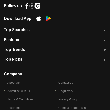
Follow us :
Download App
Top Searches
भरत तिवारी कथित एनकाउंटर मामले में बड़ी
CEC के चुनाव में CJI की भूमिका क्यों नहीं?
Featured
कार्रवाई
स्पेन में प्रवासियों का सैलाब! मोरक्को से
ITR फाइलिंग डेडलाइन चूके तो होंगे हिट
Top Trends
हजारों की घुसपैठ
विकेट
RBI का नया नियम: अब बैंकों को अपनी सभी
जम्मू-श्रीनगर नेशनल हाईवे पर आज वाहनों
Top Picks
शाखाओं में जमा पर देना होगा एकसमान ब्याज
की आवाजाही पूरी तरह ठप
अगले 14 घंटे दिल्ली-यूपी समेत इन राज्यों में
सोशल मीडिया पर वायरल हुई आईआईटी बॉम्बे
बारिश की चेतावनी
के स्टूडेंट की मार्कशीट
Company
About Us
Contact Us
Advertise with us
Regulatory
Terms & Conditions
Privacy Policy
Disclaimer
Complaint Redressal