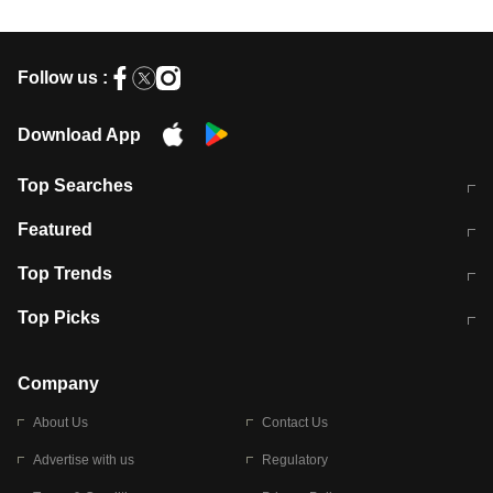
Follow us :
Download App
Top Searches
मुंबई में लगे 'जेन जी' के पोस्टर, लिखा- 'मैं
मानसून में वायरल इंफ्केशन से बचाव करेंगी ये
Featured
विद्यार्थियों के साथ हूं
होममेड़ ड्रिंक
10 अगस्त को विधानसभा का घेराव करेंगे
Pune News: प्राइवेट स्कूल में दर्दनाक
Top Trends
छात्र
हादसा
RBI का नया नियम: अब बैंकों को अपनी सभी
जम्मू-श्रीनगर नेशनल हाईवे पर आज वाहनों
Top Picks
शाखाओं में जमा पर देना होगा एकसमान ब्याज
की आवाजाही पूरी तरह ठप
अगले 14 घंटे दिल्ली-यूपी समेत इन राज्यों में
सोशल मीडिया पर वायरल हुई आईआईटी बॉम्बे
बारिश की चेतावनी
के स्टूडेंट की मार्कशीट
Company
About Us
Contact Us
Advertise with us
Regulatory