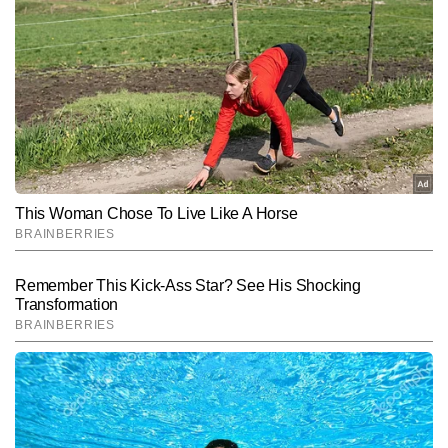
में मुद्रा बाजार को स्थिर रखने के लिए किया जाता है। 681 अरब
डॉलर से अधिक का विदेशी मुद्रा भंडार भारत को दुनिया के सबसे बड़े
रिजर्व रखने वाले देशों में शामिल करता है और वैश्विक आर्थिक
अनिश्चितताओं के बीच यह देश की वित्तीय सुरक्षा को मजबूत आधार
प्रदान करता है।
Hindi News
Business
End of Article
यतींद्र लवानिया
AUTHOR
प्रिंट और डिजिटल मीडिया में बिजनेस एवं इकोनॉमी कैटेगरी में 10 वर्षों से अधिक 
का अनुभव। पिछले 7 वर्षों से शेयर बाजार, कॉरपोरेट सेक्टर और आर्थिक नीतियों से 
जुड़ी खबरों पर विशेष पकड़। लेखन में केवल हेडलाइन तक सीमित न रहकर 
और पढ़ें
आंकड़ों, नीतिगत फैसलों और कॉरपोरेट दावों के पीछे की वास्तविक तस्वीर को 
बैलेंस्ड और आसान शब्दों में पाठकों तक पहुंचाने का प्रयास। वर्तमान में Times 
Now Hindi के लिए बाजार की हर हलचल और आर्थिक घटनाक्रम पर नजर बनाए 
Follow Us:
हुए हैं।