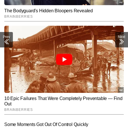
Prev
Next