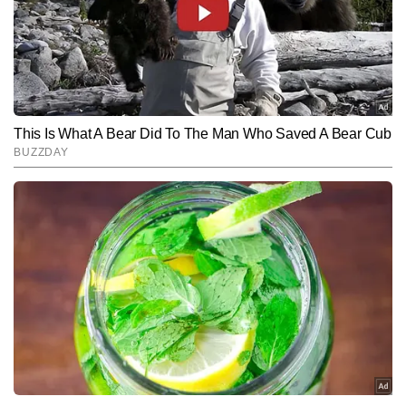
दर्ज की गई।
Hindi News
Business
End of Article
यतींद्र लवानिया
AUTHOR
प्रिंट और डिजिटल मीडिया में बिजनेस एवं इकोनॉमी कैटेगरी में 10 वर्षों से अधिक 
का अनुभव। पिछले 7 वर्षों से शेयर बाजार, कॉरपोरेट सेक्टर और आर्थिक नीतियों से 
जुड़ी खबरों पर विशेष पकड़। लेखन में केवल हेडलाइन तक सीमित न रहकर 
और पढ़ें
आंकड़ों, नीतिगत फैसलों और कॉरपोरेट दावों के पीछे की वास्तविक तस्वीर को 
बैलेंस्ड और आसान शब्दों में पाठकों तक पहुंचाने का प्रयास। वर्तमान में Times 
Now Hindi के लिए बाजार की हर हलचल और आर्थिक घटनाक्रम पर नजर बनाए 
Follow Us:
हुए हैं।
Subscribe to our daily Newsletter!