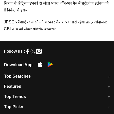
सिराज के हैट्रिक छक्कों से जीता भारत, वॉर्म-अप मैच में श्रीलंका इलेवन को
6 विकेट से हराया
JPSC परीक्षाएं रद्द करने को सरकार तैयार, पर जारी रहेगा छात्र आंदोलन;
CBI जांच को लेकर गतिरोध बरकरार
Follow us :
Download App
Top Searches
मुंबई में लगे 'जेन जी' के पोस्टर, लिखा- 'मैं
मानसून में वायरल इंफ्केशन से बचाव करेंगी ये
Featured
विद्यार्थियों के साथ हूं
होममेड़ ड्रिंक
10 अगस्त को विधानसभा का घेराव करेंगे
Pune News: प्राइवेट स्कूल में दर्दनाक
Top Trends
छात्र
हादसा
RBI का नया नियम: अब बैंकों को अपनी सभी
जम्मू-श्रीनगर नेशनल हाईवे पर आज वाहनों
Top Picks
शाखाओं में जमा पर देना होगा एकसमान ब्याज
की आवाजाही पूरी तरह ठप