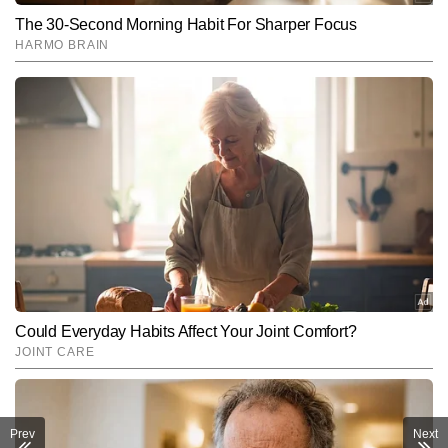
Prev
Next