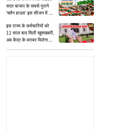
कैसे लें लाभ?
ं
सदर बाजार के सबसे पुराने
'फ्लैग हाउस' इस सीजन में अब
तक बेचे 30 लाख झंडे
इस राज्य के कर्मचारियों को
11 साल बाद मिली खुशखबरी,
अब केंद्र के बराबर मिलेगा
वेतन, 5% होगा सालाना
VIRAL
E
L
इंक्रीमेंट!
फाइव स्टार होटल नहीं, दुबई का पब्लिक
क
ट्रिप में अब मिलेगा नया रोमांच, स्नो
टॉयलेट है ये, Video देख चौंधिया जाएंगी
ल
 सफारी बनेगी खास आकर्षण
आपकी आंखें
ब