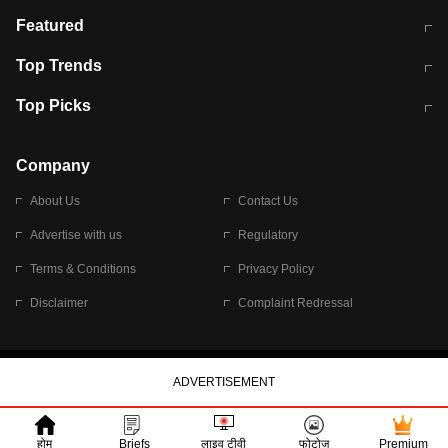
मुंबई में लगे 'जेन जी' के पोस्टर, लिखा- 'मैं
मानसून में वायरल इंफ्केशन से बचाव करेंगी ये
Featured
विद्यार्थियों के साथ हूं
होममेड़ ड्रिंक
10 अगस्त को विधानसभा का घेराव करेंगे
Pune News: प्राइवेट स्कूल में दर्दनाक
Top Trends
छात्र
हादसा
RBI का नया नियम: अब बैंकों को अपनी सभी
जम्मू-श्रीनगर नेशनल हाईवे पर आज वाहनों
Top Picks
शाखाओं में जमा पर देना होगा एकसमान ब्याज
की आवाजाही पूरी तरह ठप
अगले 14 घंटे दिल्ली-यूपी समेत इन राज्यों में
सोशल मीडिया पर वायरल हुई आईआईटी बॉम्बे
बारिश की चेतावनी
के स्टूडेंट की मार्कशीट
Company
About Us
Contact Us
Advertise with us
Regulatory
Terms & Conditions
Privacy Policy
Disclaimer
Complaint Redressal
© 2026 Bennett, Coleman & Company Limited
होम
Briefs
लाइव टीवी
फोटोज
Premium