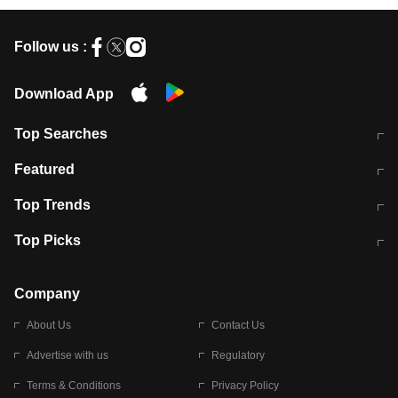
Follow us :
Download App
Top Searches
मुंबई में लगे 'जेन जी' के पोस्टर, लिखा- 'मैं
मानसून में वायरल इंफ्केशन से बचाव करेंगी ये
Featured
विद्यार्थियों के साथ हूं
होममेड़ ड्रिंक
10 अगस्त को विधानसभा का घेराव करेंगे
Pune News: प्राइवेट स्कूल में दर्दनाक
Top Trends
छात्र
हादसा
RBI का नया नियम: अब बैंकों को अपनी सभी
जम्मू-श्रीनगर नेशनल हाईवे पर आज वाहनों
Top Picks
शाखाओं में जमा पर देना होगा एकसमान ब्याज
की आवाजाही पूरी तरह ठप
अगले 14 घंटे दिल्ली-यूपी समेत इन राज्यों में
सोशल मीडिया पर वायरल हुई आईआईटी बॉम्बे
बारिश की चेतावनी
के स्टूडेंट की मार्कशीट
Company
About Us
Contact Us
Advertise with us
Regulatory
Terms & Conditions
Privacy Policy