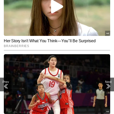
Prev
Next