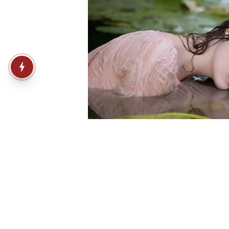
श्रीलंका के खिलाफ शतक जड़ चुके
हैं जडेजा