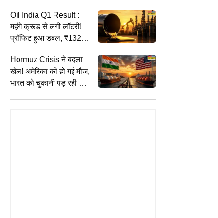
18K से लेकर 10 कैरेट तक
Oil India Q1 Result :
के दाम
महंगे क्रूड से लगी लॉटरी!
प्रॉफिट हुआ डबल, ₹13236
करोड़ पहुंची कमाई
Hormuz Crisis ने बदला
खेल! अमेरिका की हो गई मौज,
TS
EDUCATION
C
भारत को चुकानी पड़ रही भारी
का पर हमेशा कहर बनकर टूटते हैं
Today School Closed: भारी बारिश का
J
कीमत : रिपोर्ट
 जडेजा, गेंद के अलावा बल्ले से भी
अलर्ट, यूपी और राजस्थान के कई जिलों में
द
ैं कमाल
आज स्कूल बंद
ह
र