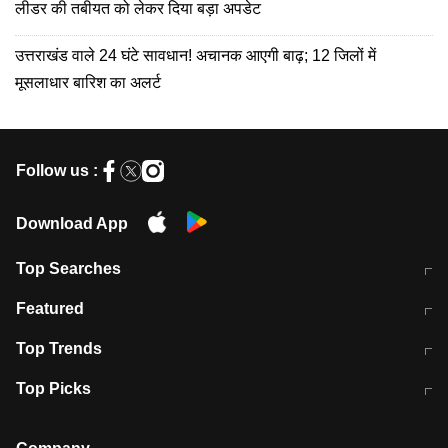
लीडर की तबीयत को लेकर दिया बड़ा अपडेट
उत्तराखंड वाले 24 घंटे सावधान! अचानक आएगी बाढ़; 12 जिलों में
मूसलाधार बारिश का अलर्ट
Follow us :
Download App
Top Searches
मुंबई में लगे 'जेन जी' के पोस्टर, लिखा- 'मैं
मानसून में वायरल इंफ्केशन से बचाव करेंगी ये
Featured
विद्यार्थियों के साथ हूं
होममेड़ ड्रिंक
10 अगस्त को विधानसभा का घेराव करेंगे
Pune News: प्राइवेट स्कूल में दर्दनाक
Top Trends
छात्र
हादसा
RBI का नया नियम: अब बैंकों को अपनी सभी
जम्मू-श्रीनगर नेशनल हाईवे पर आज वाहनों
Top Picks
शाखाओं में जमा पर देना होगा एकसमान ब्याज
की आवाजाही पूरी तरह ठप
अगले 14 घंटे दिल्ली-यूपी समेत इन राज्यों में
सोशल मीडिया पर वायरल हुई आईआईटी बॉम्बे
बारिश की चेतावनी
के स्टूडेंट की मार्कशीट